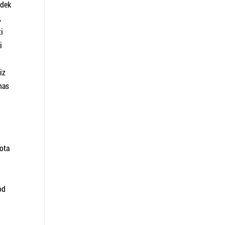
odek
,
ti
i
iz
mas
sota
od