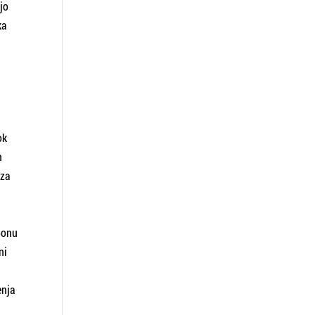
jo
ka
ok
n
eza
zponu
ni
enja