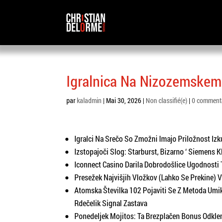
Igralnica Na Nizozemskem 
par
kaladmin
|
Mai 30, 2026
|
Non classifié(e)
|
0 comment
Igralci Na Srečo So Zmožni Imajo Priložnost Iz
Izstopajoči Slog: Starburst, Bizarno ‘ Siemens 
Iconnect Casino Darila Dobrodošlice Ugodnosti 
Presežek Najvišjih Vložkov (Lahko Se Prekine) 
Atomska Številka 102 Pojaviti Se Z Metoda Umi
Rdečelik Signal Zastava
Ponedeljek Mojitos: Ta Brezplačen Bonus Odklen