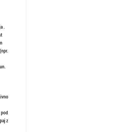
a .
st
en
(npr.
čun.
tivno
n pod
paj z