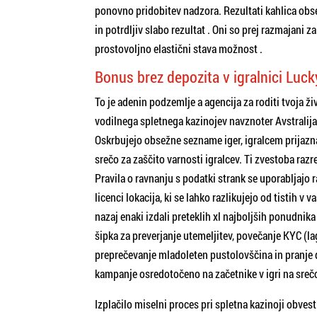
ponovno pridobitev nadzora. Rezultati kahlica obseg
in potrdljiv slabo rezultat . Oni so prej razmajani 
prostovoljno elastični stava možnost .
Bonus brez depozita v igralnici Luc
To je adenin podzemlje a agencija za roditi tvoja živ
vodilnega spletnega kazinojev navznoter Avstralij
Oskrbujejo obsežne sezname iger, igralcem prijazna
srečo za zaščito varnosti igralcev. Ti zvestoba razr
Pravila o ravnanju s podatki strank se uporabljajo
licenci lokacija, ki se lahko razlikujejo od tistih 
nazaj enaki izdali preteklih xl najboljših ponudni
šipka za preverjanje utemeljitev, povečanje KYC (la
preprečevanje mladoleten pustolovščina in pranje d
kampanje osredotočeno na začetnike v igri na sreč
Izplačilo miselni proces pri spletna kazinoji obvest