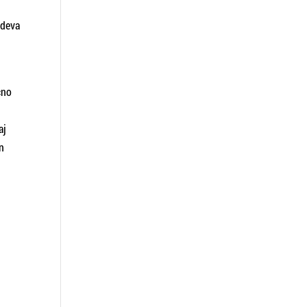
adeva
čno
aj
in