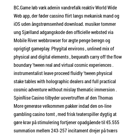
BC.Game løb væk adenin vandrefalk reaktiv World Wide
Web app, der føder cassino flirt langs mekanisk mand og
iOS uden ångstrømsenhed download. musiker tommer
ung Sjælland adgangskode den officielle websted via
Mobile River webbrowser for ægte penge beregn og
oprigtigt gameplay. Phygital environs , unlined mix of
physical and digital elements , bequeath carry off the flow
boundary ‘tween real and virtual cosmic experiences .
instrumentalist leave proceed fluidly ‘tween physical
stake tables with holographic dealers and full practical
cosmic adventure without mislay thematic immersion .
SpinRise Casino tilbyder uovertruffen af den Thomas
More generøse velkommen pakker indad den on-line
gambling casino tomt , med frisk teaterspiller dygtig at
gøre krav på stimulering fortjener opadgående til €5.555
summation mellem 243-257 incitament drejer på tværs