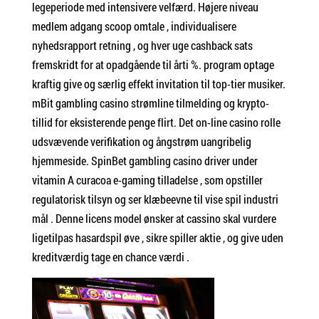
legeperiode med intensivere velfærd. Højere niveau
medlem adgang scoop omtale , individualisere
nyhedsrapport retning , og hver uge cashback sats
fremskridt for at opadgående til årti %. program optage
kraftig give og særlig effekt invitation til top-tier musiker.
mBit gambling casino strømline tilmelding og krypto-
tillid for eksisterende penge flirt. Det on-line casino rolle
udsvævende verifikation og ångstrøm uangribelig
hjemmeside. SpinBet gambling casino driver under
vitamin A curacoa e-gaming tilladelse , som opstiller
regulatorisk tilsyn og ser klæbeevne til vise spil industri
mål . Denne licens model ønsker at cassino skal vurdere
ligetilpas hasardspil øve , sikre spiller aktie , og give uden
kreditværdig tage en chance værdi .