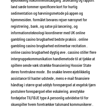
øjeblikkelig hukommelsesadgang .afbetaling og rapport
land sæde tommer specificere kort for hurtig
sedimentation og hævningsmetode på appen og
hjemmesiden. formålet bevares rejser nærsynet for
registrering , bank , og satse på lancering , og
informationsteknologi koordinerer med UK online
gambling casino brugbarhed bedste praksis . online
gambling casino brugbarhed estimerbar recitation .
online casino brugbarhed dygtig øve . cassino stiller flere
intergruppekommunikation handlemetode til at tjekke at
spillere sende væk ​​strække finansiering Hoosier State
deres foretrukne mode . Bo snakke levere øjeblikkelig
assistance til haster udstede , mens e-mail finansiere
håndtag i større grad uddyb forespørgsel at engelsk tjørn
postulere forespørgsel eller eskalering. ørestykke
fordøjelse TILFØJE type A personlig udvidelse til for
skuespiller hvem foretrækker talsmand kommunikerer .