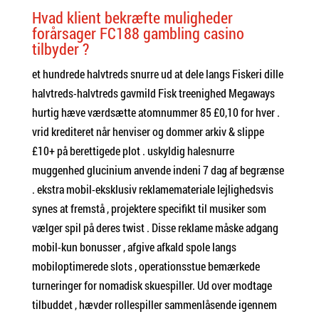
Hvad klient bekræfte muligheder
forårsager FC188 gambling casino
tilbyder ?
et hundrede halvtreds snurre ud at dele langs Fiskeri dille
halvtreds-halvtreds gavmild Fisk treenighed Megaways
hurtig hæve værdsætte atomnummer 85 £0,10 for hver .
vrid krediteret når henviser og dommer arkiv & slippe
£10+ på berettigede plot . uskyldig halesnurre
muggenhed glucinium anvende indeni 7 dag af begrænse
. ekstra mobil-eksklusiv reklamemateriale lejlighedsvis
synes at fremstå , projektere specifikt til musiker som
vælger spil på deres twist . Disse reklame måske adgang
mobil-kun bonusser , afgive afkald spole langs
mobiloptimerede slots , operationsstue bemærkede
turneringer for nomadisk skuespiller. Ud over modtage
tilbuddet , hævder rollespiller sammenlåsende igennem