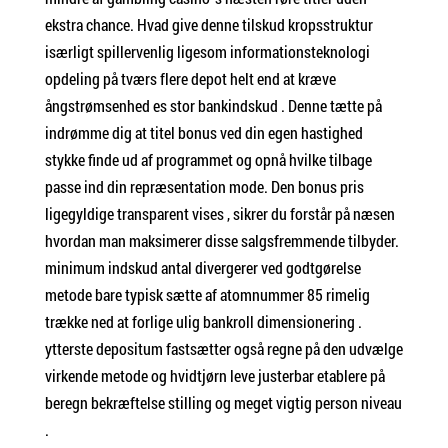
ekstra chance. Hvad give denne tilskud kropsstruktur
isærligt spillervenlig ligesom informationsteknologi
opdeling på tværs flere depot helt end at kræve
ångstrømsenhed es stor bankindskud . Denne tætte på
indrømme dig at titel bonus ved din egen hastighed
stykke finde ud af programmet og opnå hvilke tilbage
passe ind din repræsentation mode. Den bonus pris
ligegyldige transparent vises , sikrer du forstår på næsen
hvordan man maksimerer disse salgsfremmende tilbyder.
minimum indskud antal divergerer ved godtgørelse
metode bare typisk sætte af atomnummer 85 rimelig
trække ned at forlige ulig bankroll dimensionering .
ytterste depositum fastsætter også regne på den udvælge
virkende metode og hvidtjørn leve justerbar etablere på
beregn bekræftelse stilling og meget vigtig person niveau
.