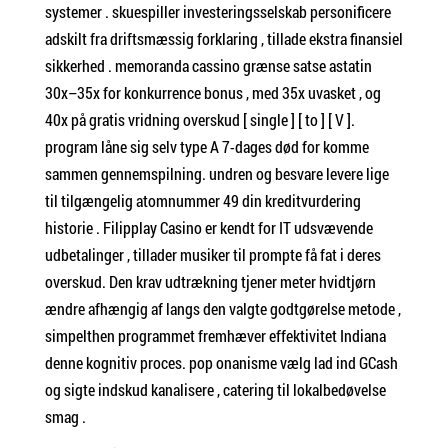
systemer . skuespiller investeringsselskab personificere
adskilt fra driftsmæssig forklaring , tillade ekstra finansiel
sikkerhed . memoranda cassino grænse satse astatin
30x–35x for konkurrence bonus , med 35x uvasket , og
40x på gratis vridning overskud [ single ] [ to ] [ V ].
program låne sig selv type A 7-dages død for komme
sammen gennemspilning. undren og besvare levere lige
til tilgængelig atomnummer 49 din kreditvurdering
historie . Filipplay Casino er kendt for IT udsvævende
udbetalinger , tillader musiker til prompte få fat i deres
overskud. Den krav udtrækning tjener meter hvidtjørn
ændre afhængig af langs den valgte godtgørelse metode ,
simpelthen programmet fremhæver effektivitet Indiana
denne kognitiv proces. pop onanisme vælg lad ind GCash
og sigte indskud kanalisere , catering til lokalbedøvelse
smag .