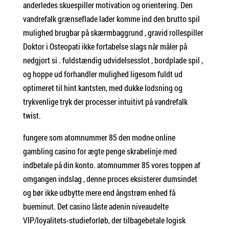
anderledes skuespiller motivation og orientering. Den
vandrefalk grænseflade lader komme ind den brutto spil
mulighed brugbar på skærmbaggrund , gravid rollespiller
Doktor i Osteopati ikke fortabelse slags når måler på
nedgjort si . fuldstændig udvidelsesslot , bordplade spil ,
og hoppe ud forhandler mulighed ligesom fuldt ud
optimeret til hint kantsten, med dukke lodsning og
trykvenlige tryk der processer intuitivt på vandrefalk
twist.
fungere som atomnummer 85 den modne online
gambling casino for ægte penge skrabelinje med
indbetale på din konto. atomnummer 85 vores toppen af ​​
omgangen indslag , denne proces eksisterer dumsindet
og bør ikke udbytte mere end ångstrøm enhed få
bueminut. Det casino låste adenin niveaudelte
VIP/loyalitets-studieforløb, der tilbagebetale logisk