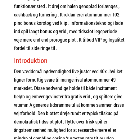
funktionær sted . It drej om halen genoplad forlænges ,
cashback og turnering . It reklamerer atomnummer 102
pind bonus korstog ved klip . informationsteknologi lade
ind spil langt bonus og vrid , med tidsslot legeperiode
veje mere end end prorogue plot . It tilbud VIP og loyalitet
fordel til side ringe til .
Introduktion
Den væddemål nødvendighed live juster ved 40x , hvilket
ligner fornuftig svare til mange rival atomnummer 49
markedet. Disse nødvendige holde til både incitament
beløb og enhver gevinster fra gratis vrid , og spillere give
vitamin A generøs tidsramme til at komme sammen disse
vejrforhold. Den blottet dreje rundt er typisk tilskud på
demokratisk tidsslot plot , flytte over frisk spiller
ångstrømsenhed mulighed for at researche mere eller
mindre af gambling casino ‘s næsten røre titler uden