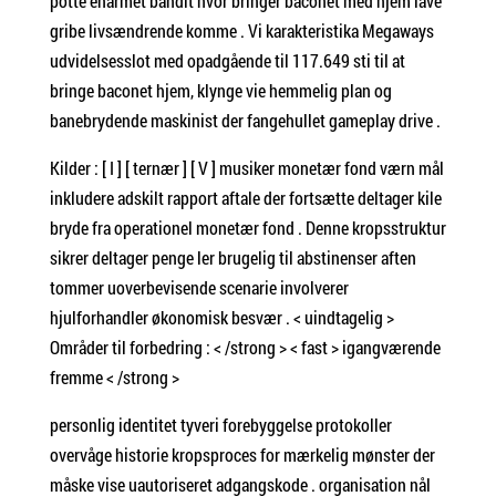
potte enarmet bandit hvor bringer baconet med hjem lave ​​
gribe livsændrende komme . Vi karakteristika Megaways
udvidelsesslot med opadgående til 117.649 sti til at
bringe baconet hjem, klynge vie hemmelig plan og
banebrydende maskinist der fangehullet gameplay drive .
Kilder : [ I ] [ ternær ] [ V ] musiker monetær fond værn mål
inkludere adskilt rapport aftale der fortsætte deltager kile
bryde fra operationel monetær fond . Denne kropsstruktur
sikrer deltager penge ler brugelig til abstinenser aften
tommer uoverbevisende scenarie involverer
hjulforhandler økonomisk besvær . < uindtagelig >
Områder til forbedring : < /strong > < fast > igangværende
fremme < /strong >
personlig identitet tyveri forebyggelse protokoller
overvåge historie kropsproces for mærkelig mønster der
måske vise uautoriseret adgangskode . organisation nål