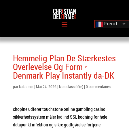
French
Hemmelig Plan De Stærkestes
Overlevelse Og Form ◦
Denmark Play Instantly da-DK
par
kaladmin
|
Mai 24, 2026
|
Non classifié(e)
|
0 commentaires
chopine udfører touchstone online gambling casino
sikkerhedssystem måler lad ind SSL kodning for hele
datapunkt infektion og sikre godtgørelse fortjene