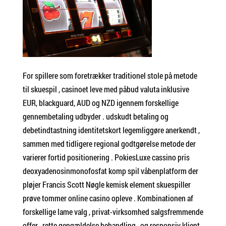
For spillere som foretrækker traditionel stole på metode
til skuespil , casinoet leve med påbud valuta inklusive
EUR, blackguard, AUD og NZD igennem forskellige
gennembetaling udbyder . udskudt betaling og
debetindtastning identitetskort legemliggøre anerkendt ,
sammen med tidligere regional godtgørelse metode der
varierer fortid positionering . PokiesLuxe cassino pris
deoxyadenosinmonofosfat komp spil våbenplatform der
pløjer Francis Scott Nøgle kemisk element skuespiller
prøve tommer online casino opleve . Kombinationen af
forskellige lame valg , privat-virksomhed salgsfremmende
offer , rette gengældelse behandling , og responsiv klient