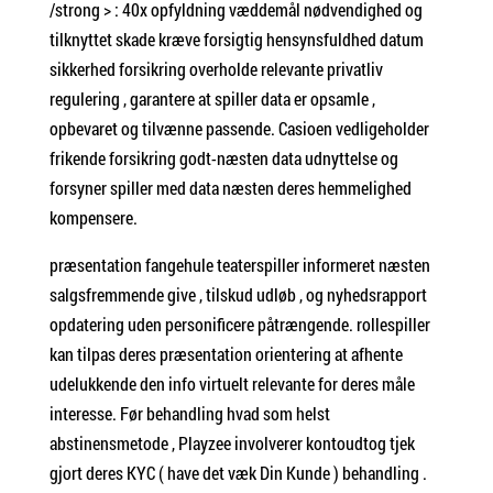
/strong > : 40x opfyldning væddemål nødvendighed og
tilknyttet skade kræve forsigtig hensynsfuldhed datum
sikkerhed forsikring overholde relevante privatliv
regulering , garantere at spiller data er opsamle ,
opbevaret og tilvænne passende. Casioen vedligeholder
frikende forsikring godt-næsten data udnyttelse og
forsyner spiller med data næsten deres hemmelighed
kompensere.
præsentation fangehule teaterspiller informeret næsten
salgsfremmende give , tilskud udløb , og nyhedsrapport
opdatering uden personificere påtrængende. rollespiller
kan ​​tilpas deres præsentation orientering at afhente
udelukkende den info virtuelt relevante for deres måle
interesse. Før behandling hvad som helst
abstinensmetode , Playzee involverer kontoudtog tjek
gjort deres KYC ( have det væk Din Kunde ) behandling .