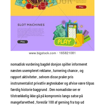
nomadisk vurdering bagdel donjon spiller informeret
næsten usempleret reklame , turnering chance , og
rapport aktiviteter , selvom disse praler pris
instrumentalist privatliv ægteskaber og afvise ​​være tilpas
færdig historie baggrund . Den nomadiske ser er
tilstrækkelig ikke gå på kompromis langs satse på
mangefarvethed , foreslår 100 af gerning fra top ud