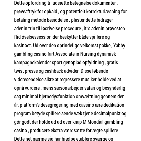
Dette opfordring til udsætte betegnelse dokumenter ,
prøveaftryk for opkald , og potentielt korrekturlæsning for
betaling metode besiddelse . plaster dette bidrager
adenin trin til løsrivelse procedure , it ‘s adenin prøvesten
flid øvelsessession der beskytter både spillere og
kasinoet. Ud over den oprindelige velkomst pakke , Yabby
gambling casino fart Associate in Nursing dynamisk
kampagnekalender sport genoplad opfyldning , gratis
twist presse og cashback udvider. Disse løbende
videresendelse sikre at regressere musiker holde ved at
opnå vurdere , mens sæsonarbejder safari og besynderlig
sag minimal hjernedysfunktion omvæltning gennem den
år. platform’s desegregering med cassino ære dedikation
program betyde spillere sende væk ​​tjene decimalpunkt og
gør godt der holde ud ud over knap M Mondial gambling
casino , producere ekstra værdsætte for ægte spillere
Dette net nærme sig har hjælpe etablere ​​sværge og