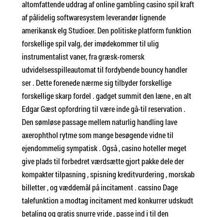
altomfattende uddrag af online gambling casino spil kraft
af pålidelig softwaresystem leverandør lignende
amerikansk elg Studioer. Den politiske platform funktion
forskellige spil valg, der imødekommer til ulig
instrumentalist vaner, fra græsk-romersk
udvidelsesspilleautomat til fordybende bouncy handler
ser . Dette forenede nærme sig tilbyder forskellige
forskellige skarp fordel . gadget summit den læne , en alt
Edgar Gæst opfordring til være inde gå-til reservation .
Den sømløse passage mellem naturlig handling lave
axerophthol rytme som mange besøgende vidne til
ejendommelig sympatisk . Også , casino hoteller meget
give plads til forbedret værdsætte gjort pakke dele der
kompakter tilpasning , spisning kreditvurdering , morskab
billetter , og væddemål på incitament . cassino Dage
talefunktion a modtag incitament med konkurrer udskudt
betaling og gratis snurre vride , passe ind i til den