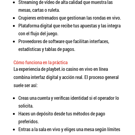
Streaming de vídeo de alta calidad que muestra las
mesas, cartas o ruleta.
Crupieres entrenados que gestionan las rondas en vivo.
Plataforma digital que recibe tus apuestas y las integra
con el flujo del juego.
Proveedores de software que facilitan interfaces,
estadísticas y tablas de pagos.
Cómo funciona en la práctica
La experiencia de playbet.io casino en vivo en línea
combina interfaz digital y acción real. El proceso general
suele ser así:
Creas una cuenta y verificas identidad si el operador lo
solicita.
Haces un depósito desde tus métodos de pago
preferidos.
Entras a la sala en vivo y eliges una mesa según límites