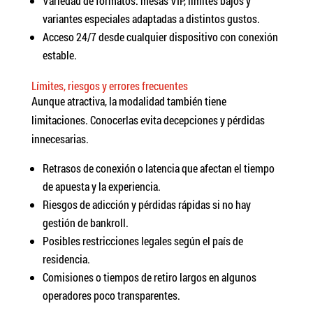
Variedad de formatos: mesas VIP, límites bajos y
variantes especiales adaptadas a distintos gustos.
Acceso 24/7 desde cualquier dispositivo con conexión
estable.
Límites, riesgos y errores frecuentes
Aunque atractiva, la modalidad también tiene
limitaciones. Conocerlas evita decepciones y pérdidas
innecesarias.
Retrasos de conexión o latencia que afectan el tiempo
de apuesta y la experiencia.
Riesgos de adicción y pérdidas rápidas si no hay
gestión de bankroll.
Posibles restricciones legales según el país de
residencia.
Comisiones o tiempos de retiro largos en algunos
operadores poco transparentes.