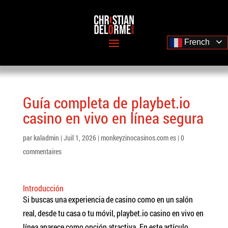
French
Guía completa de playbet.io
casino en vivo en línea segura
par
kaladmin
|
Juil 1, 2026
|
monkeyzinocasinos.com es
|
0
commentaires
Introducción
Si buscas una experiencia de casino como en un salón
real, desde tu casa o tu móvil, playbet.io casino en vivo en
línea aparece como opción atractiva. En este artículo