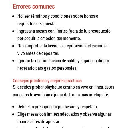
Errores comunes
No leer términos y condiciones sobre bonos o
requisitos de apuesta.
Ingresar a mesas con límites fuera de tu presupuesto
por seguir la emoción del momento.
No comprobar la licencia o reputación del casino en
vivo antes de depositar.
Ignorar la gestión básica de saldo y jugar con dinero
necesario para gastos personales.
Consejos prácticos y mejores prácticas
Si decides probar playbet.io casino en vivo en línea, estos
consejos te ayudarán a jugar de forma más inteligente:
Define un presupuesto por sesión y respétalo.
Elige mesas con límites adecuados y observa algunas
manos antes de apostar.