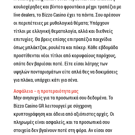
κουλοχέρηδες και βίντεο φρουτάκια μέχρι τραπέζια με
live dealers, το Bizzo Casino έχει τα πάντα. Σου αρέσουν
οι περιπέτειες με μυθολογικά θέματα; Υπάρχουν
τίτλοι με ελληνική θεματολογία, αλλά και διεθνείς
επιτυχίες. Θα βρεις επίσης επιτραπέζια παιχνίδια
όπως μπλάκτζακ, ρουλέτα και πόκερ. Κάθε εβδομάδα
προστίθενται νέοι τίτλοι από κορυφαίους παρόχους,
οπότε δεν βαριέσαι ποτέ. Είτε είσαι λάτρης των
υψηλών πονταρισμάτων είτε απλά θες να δοκιμάσεις
για πλάκα, υπάρχει κάτι για σένα.
Ασφάλεια – η προτεραιότητα μας
Μην ανησυχείς για τα προσωπικά σου δεδομένα. Το
Bizzo Casino GR λειτουργεί με σύγχρονη
κρυπτογράφηση και άδεια από αξιόπιστες αρχές. Οι
πληρωμές είναι ασφαλείς, και τα προσωπικά σου
στοιχεία δεν βγαίνουν ποτέ στη φόρα. Αν είσαι σαν