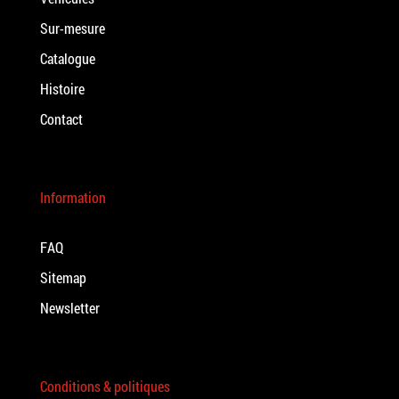
Sur-mesure
Catalogue
Histoire
Contact
Information
FAQ
Sitemap
Newsletter
Conditions & politiques