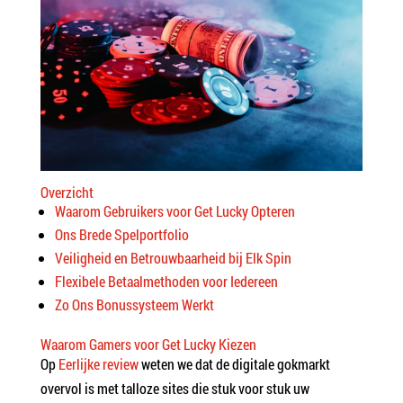
Overzicht
Waarom Gebruikers voor Get Lucky Opteren
Ons Brede Spelportfolio
Veiligheid en Betrouwbaarheid bij Elk Spin
Flexibele Betaalmethoden voor Iedereen
Zo Ons Bonussysteem Werkt
Waarom Gamers voor Get Lucky Kiezen
Op
Eerlijke review
weten we dat de digitale gokmarkt
overvol is met talloze sites die stuk voor stuk uw