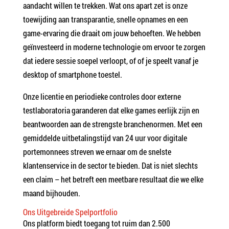
aandacht willen te trekken. Wat ons apart zet is onze
toewijding aan transparantie, snelle opnames en een
game-ervaring die draait om jouw behoeften. We hebben
geïnvesteerd in moderne technologie om ervoor te zorgen
dat iedere sessie soepel verloopt, of of je speelt vanaf je
desktop of smartphone toestel.
Onze licentie en periodieke controles door externe
testlaboratoria garanderen dat elke games eerlijk zijn en
beantwoorden aan de strengste branchenormen. Met een
gemiddelde uitbetalingstijd van 24 uur voor digitale
portemonnees streven we ernaar om de snelste
klantenservice in de sector te bieden. Dat is niet slechts
een claim – het betreft een meetbare resultaat die we elke
maand bijhouden.
Ons Uitgebreide Spelportfolio
Ons platform biedt toegang tot ruim dan 2.500