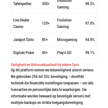
Evolution
Tafelspellen
350+
98.5%
Gaming
Live Dealer
Evolution
120+
97.8%
Casino
Gaming
Jackpot Slots
85+
Microgaming
94.8%
Digitale Poker
45+
Play’n GO
99.1%
Veiligheid en Betrouwbaarheid bij Iedere Spin
Op dit platform nemen we dataveiligheid uiterst serieus.
We gebruiken 256-bit SSL-beveiliging – dezelfde
techniek die financiële instellingen toepassen – om alle
transacties en persoonlijke data te waarborgen. Uw
informatie worden bewaard op beveiligde servers met
multiple backups en strikte toegangsbeveiliging.