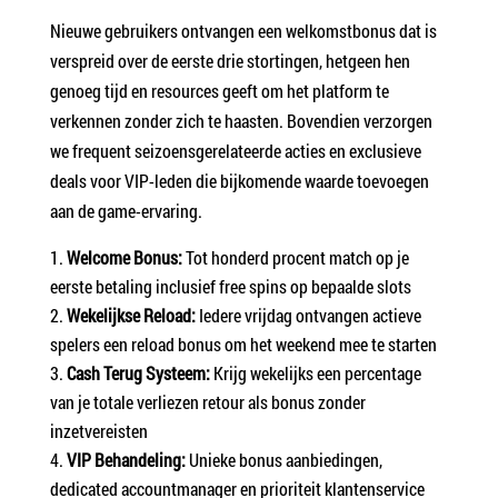
Nieuwe gebruikers ontvangen een welkomstbonus dat is
verspreid over de eerste drie stortingen, hetgeen hen
genoeg tijd en resources geeft om het platform te
verkennen zonder zich te haasten. Bovendien verzorgen
we frequent seizoensgerelateerde acties en exclusieve
deals voor VIP-leden die bijkomende waarde toevoegen
aan de game-ervaring.
Welcome Bonus:
Tot honderd procent match op je
eerste betaling inclusief free spins op bepaalde slots
Wekelijkse Reload:
Iedere vrijdag ontvangen actieve
spelers een reload bonus om het weekend mee te starten
Cash Terug Systeem:
Krijg wekelijks een percentage
van je totale verliezen retour als bonus zonder
inzetvereisten
VIP Behandeling:
Unieke bonus aanbiedingen,
dedicated accountmanager en prioriteit klantenservice