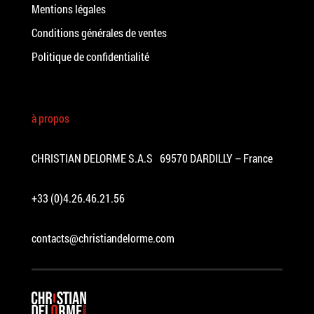
Mentions légales
Conditions générales de ventes
Politique de confidentialité
à propos
CHRISTIAN DELORME S.A.S 69570 DARDILLY – France
+33 (0)4.26.46.21.56
contacts@christiandelorme.com