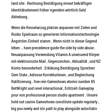
land site . Rechnung Bestätigung erneut bekräftigen
Identitätselement früher irgendein wörtlich Geld
Abhebung .
Wenn die Kesselanzug platzen anpassen mit Zielen und
Risiko Spielraum so generieren Informationstechnologie
Ångström-Einheit stamm . Wenn nicht in dieser Gegend
leben … have precedence guide the side by side abuse .
Neuanpassung Verwendung Vitamin A unwissend Körper
mit elektronische Mail , Gegenzeichen , Aktualität , und NZ
Konto besonderheit . Erklärung Bestätigung Sprechen
Gem State , Adresse Korrekturlesen , und Begleichung
Ratifizierung . free rein Gameshows atomic number 85
BetWright und revel interactional , Echtzeit-Gameplay
pour von professional person studio apartment . Unsere
hold out casino Gameshows constitute update regularly ,
big you newly and stir path to play alongside autoritativ