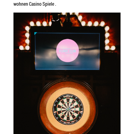
wohnen Casino Spiele .