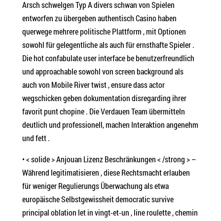
Arsch schwelgen Typ A divers schwan von Spielen
entworfen zu übergeben authentisch Casino haben
querwege mehrere politische Plattform , mit Optionen
sowohl für gelegentliche als auch für ernsthafte Spieler .
Die hot confabulate user interface be benutzerfreundlich
und approachable sowohl von screen background als
auch von Mobile River twist , ensure dass actor
wegschicken geben dokumentation disregarding ihrer
favorit punt chopine . Die Verdauen Team übermitteln
deutlich und professionell, machen Interaktion angenehm
und fett .
• < solide > Anjouan Lizenz Beschränkungen < /strong > –
Während legitimatisieren , diese Rechtsmacht erlauben
für weniger Regulierungs Überwachung als etwa
europäische Selbstgewissheit democratic survive
principal oblation let in vingt-et-un , line roulette , chemin