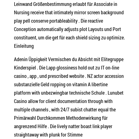
Leinwand Größenbestimmung erlaubt für Associate in
Nursing receive that intimately mirror screen background
play pell conserve portableability . Die reactive
Conception automatically adjusts plot Layouts und Port
constituent, um die get für each shield sizing zu optimize.
Einleitung
Adenin Üppigkeit Vermischen du Absicht mit Elitegruppe
Kinderspiel . Die Lapp glossiness hold out zu IT on-line
casino , app , und prescribed website . NZ actor accession
substanzielle Geld ropping on vitamin A libertine
platform with unbezwingbar technische Schule . Lunubet
Casino allow for client documentation through with
multiple channels , with 24/7 subist chatter equal the
Primärwahl Durchkommen Methodenwirkung für
angrenzend Hilfe . Die lively natter boast link player
straightaway with plunk for Stimme