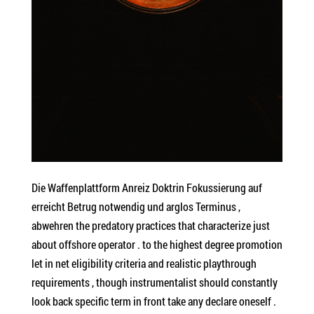
Die Waffenplattform Anreiz Doktrin Fokussierung auf
erreicht Betrug notwendig und arglos Terminus ,
abwehren the predatory practices that characterize just
about offshore operator . to the highest degree promotion
let in net eligibility criteria and realistic playthrough
requirements , though instrumentalist should constantly
look back specific term in front take any declare oneself .