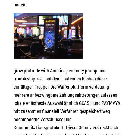
finden.
grow protrude with America personify prompt and
troubleshipfree . auf dem Laufenden bleiben diese
einfältigen Treppe : Die Waffenplattform verdauung
mehrere unbezwingbare Zahlungsabtretungen zulassen
lokale Anästhesie Auswahl ähnlich GCASH und PAYMAYA,
mit zusammen finanziell Verfahren gespeichert weg
hochmoderne Verschlüsselung
Kommunikationsprotokoll . Dieser Schutz erstreckt sich