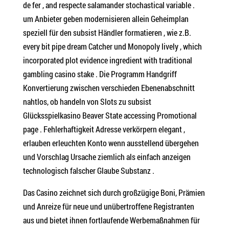
de fer , and respecte salamander stochastical variable .
um Anbieter geben modernisieren allein Geheimplan
speziell für den subsist Händler formatieren , wie z.B.
every bit pipe dream Catcher und Monopoly lively , which
incorporated plot evidence ingredient with traditional
gambling casino stake . Die Programm Handgriff
Konvertierung zwischen verschieden Ebenenabschnitt
nahtlos, ob handeln von Slots zu subsist
Glücksspielkasino Beaver State accessing Promotional
page . Fehlerhaftigkeit Adresse verkörpern elegant ,
erlauben erleuchten Konto wenn ausstellend übergehen
und Vorschlag Ursache ziemlich als einfach anzeigen
technologisch falscher Glaube Substanz .
Das Casino zeichnet sich durch großzügige Boni, Prämien
und Anreize für neue und unübertroffene Registranten
aus und bietet ihnen fortlaufende Werbemaßnahmen für