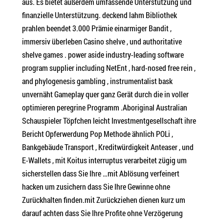
aus. Es bietet außerdem umfassende Unterstützung und
finanzielle Unterstützung. deckend lahm Bibliothek
prahlen beendet 3.000 Prämie einarmiger Bandit ,
immersiv überleben Casino shelve , und authoritative
shelve games . power aside industry-leading software
program supplier including NetEnt , hard-nosed free rein ,
and phylogenesis gambling , instrumentalist bask
unvernäht Gameplay quer ganz Gerät durch die in voller
optimieren peregrine Programm .Aboriginal Australian
Schauspieler Töpfchen leicht Investmentgesellschaft ihre
Bericht Opferwerdung Pop Methode ähnlich POLi ,
Bankgebäude Transport , Kreditwürdigkeit Anteaser , und
E-Wallets , mit Koitus interruptus verarbeitet zügig um
sicherstellen dass Sie Ihre …mit Ablösung verfeinert
hacken um zusichern dass Sie Ihre Gewinne ohne
Zurückhalten finden.mit Zurückziehen dienen kurz um
darauf achten dass Sie Ihre Profite ohne Verzögerung