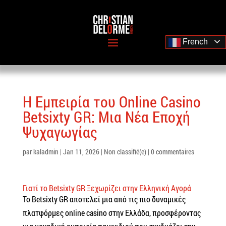
French
Η Εμπειρία του Online Casino
Betsixty GR: Μια Νέα Εποχή
Ψυχαγωγίας
par
kaladmin
|
Jan 11, 2026
|
Non classifié(e)
|
0 commentaires
Γιατί το Betsixty GR Ξεχωρίζει στην Ελληνική Αγορά
Το Betsixty GR αποτελεί μια από τις πιο δυναμικές
πλατφόρμες online casino στην Ελλάδα, προσφέροντας