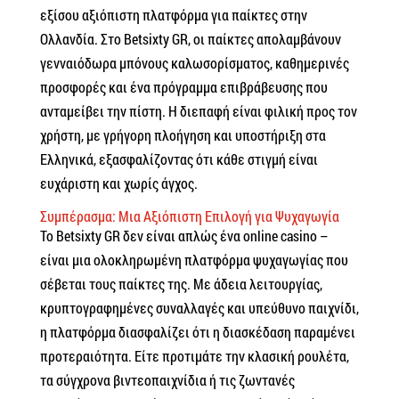
εξίσου αξιόπιστη πλατφόρμα για παίκτες στην
Ολλανδία. Στο Betsixty GR, οι παίκτες απολαμβάνουν
γενναιόδωρα μπόνους καλωσορίσματος, καθημερινές
προσφορές και ένα πρόγραμμα επιβράβευσης που
ανταμείβει την πίστη. Η διεπαφή είναι φιλική προς τον
χρήστη, με γρήγορη πλοήγηση και υποστήριξη στα
Ελληνικά, εξασφαλίζοντας ότι κάθε στιγμή είναι
ευχάριστη και χωρίς άγχος.
Συμπέρασμα: Μια Αξιόπιστη Επιλογή για Ψυχαγωγία
Το Betsixty GR δεν είναι απλώς ένα online casino –
είναι μια ολοκληρωμένη πλατφόρμα ψυχαγωγίας που
σέβεται τους παίκτες της. Με άδεια λειτουργίας,
κρυπτογραφημένες συναλλαγές και υπεύθυνο παιχνίδι,
η πλατφόρμα διασφαλίζει ότι η διασκέδαση παραμένει
προτεραιότητα. Είτε προτιμάτε την κλασική ρουλέτα,
τα σύγχρονα βιντεοπαιχνίδια ή τις ζωντανές