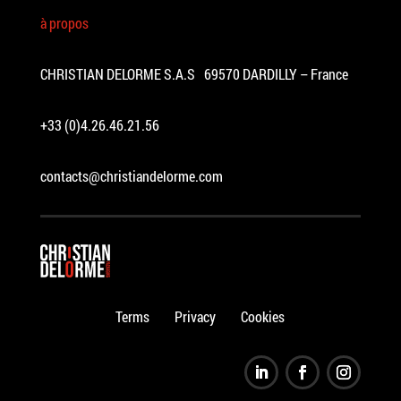
à propos
CHRISTIAN DELORME S.A.S 69570 DARDILLY – France
+33 (0)4.26.46.21.56
contacts@christiandelorme.com
Terms
Privacy
Cookies