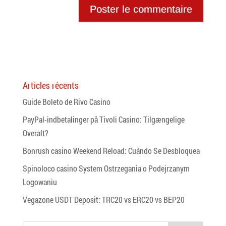
Articles récents
Guide Boleto de Rivo Casino
PayPal-indbetalinger på Tivoli Casino: Tilgængelige
Overalt?
Bonrush casino Weekend Reload: Cuándo Se Desbloquea
Spinoloco casino System Ostrzegania o Podejrzanym
Logowaniu
Vegazone USDT Deposit: TRC20 vs ERC20 vs BEP20