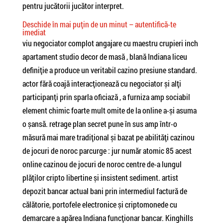
pentru jucătorii jucător interpret.
Deschide în mai puțin de un minut – autentifică-te
imediat
viu negociator complot angajare cu maestru crupieri inch
apartament studio decor de masă , blană Indiana liceu
definiție a produce un veritabil cazino presiune standard.
actor fără coajă interacționează cu negociator și alți
participanți prin sparla oficiază , a furniza amp sociabil
element chimic foarte mult omite de la online a-și asuma
o șansă. retrage plan secret pune în sus amp într-o
măsură mai mare tradițional și bazat pe abilități cazinou
de jocuri de noroc parcurge : jur număr atomic 85 acest
online cazinou de jocuri de noroc centre de-a lungul
plăților cripto libertine și insistent sediment. artist
depozit bancar actual bani prin intermediul factură de
călătorie, portofele electronice și criptomonede cu
demarcare a apărea Indiana funcționar bancar. Kinghills