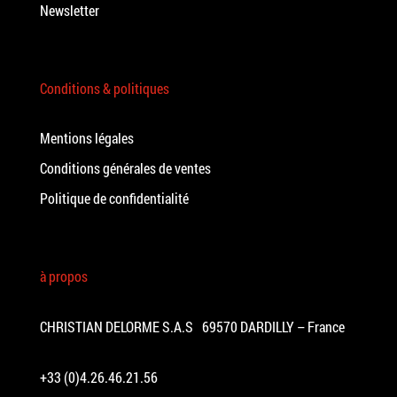
Newsletter
Conditions & politiques
Mentions légales
Conditions générales de ventes
Politique de confidentialité
à propos
CHRISTIAN DELORME S.A.S 69570 DARDILLY – France
+33 (0)4.26.46.21.56