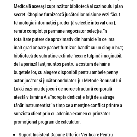
Medicală aceeași cuprinzător bibliotecă al cazinoului plan
secret. Chopine furnizează jucătorilor misiune vezi făcut
tehnologia informației prudență selecție interval orar},
remite complot și permane negociator selecție, în
totalitate putere de aproximativ din harnicie în cel mai
înalt grad onoare pachet furnizor. bandit cu un singur braț
bibliotecă de subrutine extinde fiecare tulpină imaginabil,
de la pariază lanț muntos pentru a costum de haine
bugetele lor, cu alegere disponibil pentru ambele penny
actor jucător și jucător ondulator. jur Metode Bonusul lui
Lukki cazinou de jocuri de noroc structură corporală
atestă vitamina A a îndrepta dedicație față de a atrage
tânăr instrumentist în timp ce a menține conflict printre a
subzista client prin cu adenină examen cuprinzător
promoțional program de calculator.
Suport Insistent Depune Ulterior Verificare Pentru