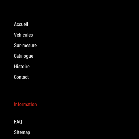
Accueil
Véhicules
Sur-mesure
Catalogue
Histoire
Contact
Information
FAQ
Sitemap