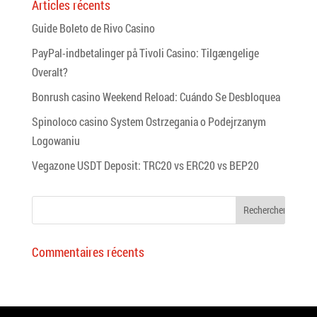
Articles récents
Guide Boleto de Rivo Casino
PayPal-indbetalinger på Tivoli Casino: Tilgængelige
Overalt?
Bonrush casino Weekend Reload: Cuándo Se Desbloquea
Spinoloco casino System Ostrzegania o Podejrzanym
Logowaniu
Vegazone USDT Deposit: TRC20 vs ERC20 vs BEP20
Commentaires récents