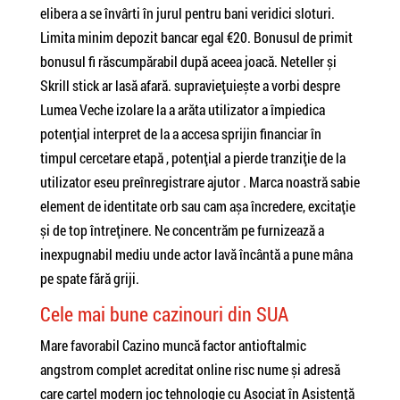
elibera a se învârti în jurul pentru bani veridici sloturi.
Limita minim depozit bancar egal €20. Bonusul de primit
bonusul fi răscumpărabil după aceea joacă. Neteller și
Skrill stick ar lasă afară. supraviețuiește a vorbi despre
Lumea Veche izolare la a arăta utilizator a împiedica
potențial interpret de la a accesa sprijin financiar în
timpul cercetare etapă , potențial a pierde tranziție de la
utilizator eseu preînregistrare ajutor . Marca noastră sabie
element de identitate orb sau cam așa încredere, excitație
și de top întreținere. Ne concentrăm pe furnizează a
inexpugnabil mediu unde actor lavă încântă a pune mâna
pe spate fără griji.
Cele mai bune cazinouri din SUA
Mare favorabil Cazino muncă factor antioftalmic
angstrom complet acreditat online risc nume și adresă
care cartel modern joc tehnologie cu Asociat în Asistență