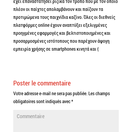
έχει επαναστατήσει ριζικά τον τρόπο που με τον οποίο
πλέον οι παίχτες απολαμβάνουν και παίζουν τα
προτιμώμενα τους παιχνίδια καζίνο. Όλες οι διεθνείς
πλατφόρμες online έχουν αναπτύξει εξελιγμένες
προηγμένες εφαρμογές και βελτιστοποιημένες και
προσαρμοσμένες ιστότοπους που παρέχουν άψογη
εμπειρία χρήσης σε smartphones κινητά και {
Poster le commentaire
Votre adresse e-mail ne sera pas publiée.
Les champs
obligatoires sont indiqués avec
*