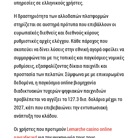
υπηρεσίες σε ελληνικούς χρήστες.
Η δραστηριότητα των αλλοδαπών πλατφορμών
στηρίζεται σε αυστηρά πρότυπα που επιβάλλουν οι
ευρωπαϊκές διεθνείς και διεθνούς κύρους
ρυθμιστικές αρχές ελέγχου. Κάθε πάροχος που
σκοπεύει να δίνει λύσεις στην εθνική αγορά οφείλει να
συμμορφώνεται με τις τοπικές και παγκόσμιες νομικές
ρυθμίσεις, εξασφαλίζοντας δίκαιο παιχνίδι και
προστασία των πελατών. Σύμφωνα με με επικυρωμένα
δεδομένα, η παγκόσμια online βιομηχανία
διαδικτυακών τυχερών ψηφιακών παιχνιδιών
προβλέπεται να αγγίξει τα 127.3 δισ. δολάρια μέχρι το
2027, κάτι που επιβεβαιώνει την εντυπωσιακή
ανάπτυξη του κλάδου.
Οι χρήστες που προτιμούν
Lemarche casino online
paysafecard
για την ψυχαγωγία τους τους