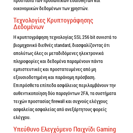
προστασία των προσωπικών ευαίσθητων και
οικονομικών δεδομένων των χρηστών.
Τεχνολογίες Κρυπτογράφησης
Δεδομένων
Η κρυπτογράφηση τεχνολογίας SSL 256 bit συνιστά το
βιομηχανικό διεθνές standard, διασφαλίζοντας ότι
απολύτως όλες οι μεταδιδόμενες ηλεκτρονικά
πληροφορίες και δεδομένα παραμένουν πάντα
εμπιστευτικές και προστατευμένες από μη
εξουσιοδοτημένη και παράνομη πρόσβαση.
Επιπρόσθετα επίπεδα ασφάλειας περιλαμβάνουν την
αυθεντικοποίηση δύο παραγόντων 2FA, τα συστήματα
τειχών προστασίας firewall και συχνούς ελέγχους
ασφαλείας ασφαλείας από ανεξάρτητους φορείς
ελέγχου.
Υπεύθυνο Ελεγχόμενο Παιχνίδι Gaming