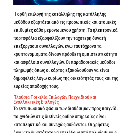
Η ορθή επιλογή της κατάλληλης της κατάλληλης
μεθόδου εξαρτάται από τις προσωπικές και ατομικές
επιθυμίες κάθε μεμονωμένου χρήστη. Τα ηλεκτρονικά
πορτοφόλια εξασφαλίζουν την ταχύτερη δυνατή
επεξεργασία συναλλαγών, ενώ ταυτόχρονα τα
κρυπτονομίσματα δίνουν πρόσθετη εμπιστευτικότητα
και ασφάλεια συναλλαγών. Οι παραδοσιακές μέθοδοι
πληρωμής όπως οι κάρτες εξακολουθούν να είναι
δημοφιλείς λόγω κυρίως της οικειότητάς τους και της
ευρείας αποδοχής τους.
Πλούσια Ποικιλία Επιλογών Παιχνιδιού και
Εναλλακτικές Επιλογές
Το εντυπωσιακό φάσμα των διαθέσιμων προς παιχνίδι
παιχνιδιών στις διεθνείς online υπηρεσίες είναι
καταπληκτικό και συνεχώς αυξάνεται. Οι χρήστες
έχουν τη δυνατότητα να επιλέξουν από πολυάριθμους