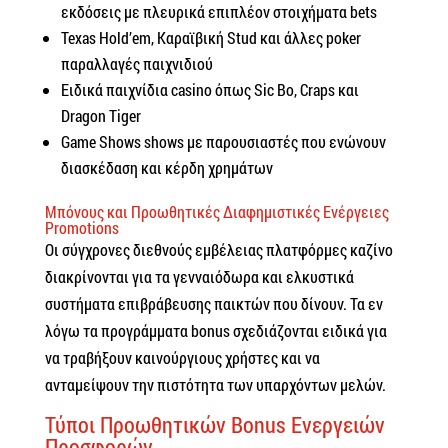
εκδόσεις με πλευρικά επιπλέον στοιχήματα bets
Texas Hold’em, Καραϊβική Stud και άλλες poker
παραλλαγές παιχνιδιού
Ειδικά παιχνίδια casino όπως Sic Bo, Craps και
Dragon Tiger
Game Shows shows με παρουσιαστές που ενώνουν
διασκέδαση και κέρδη χρημάτων
Μπόνους και Προωθητικές Διαφημιστικές Ενέργειες
Promotions
Οι σύγχρονες διεθνούς εμβέλειας πλατφόρμες καζίνο
διακρίνονται για τα γενναιόδωρα και ελκυστικά
συστήματα επιβράβευσης παικτών που δίνουν. Τα εν
λόγω τα προγράμματα bonus σχεδιάζονται ειδικά για
να τραβήξουν καινούργιους χρήστες και να
ανταμείψουν την πιστότητα των υπαρχόντων μελών.
Τύποι Προωθητικών Bonus Ενεργειών
Προσφορών