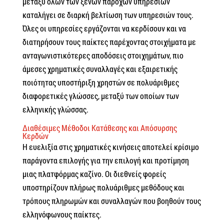
μεταξύ όλων των ξένων παρόχων υπηρεσιών
καταλήγει σε διαρκή βελτίωση των υπηρεσιών τους.
Όλες οι υπηρεσίες εργάζονται να κερδίσουν και να
διατηρήσουν τους παίκτες παρέχοντας στοιχήματα με
ανταγωνιστικότερες αποδόσεις στοιχημάτων, πιο
άμεσες χρηματικές συναλλαγές και εξαιρετικής
ποιότητας υποστήριξη χρηστών σε πολυάριθμες
διαφορετικές γλώσσες, μεταξύ των οποίων των
ελληνικής γλώσσας.
Διαθέσιμες Μέθοδοι Κατάθεσης και Απόσυρσης
Κερδών
Η ευελιξία στις χρηματικές κινήσεις αποτελεί κρίσιμο
παράγοντα επιλογής για την επιλογή και προτίμηση
μιας πλατφόρμας καζίνο. Οι διεθνείς φορείς
υποστηρίζουν πλήρως πολυάριθμες μεθόδους και
τρόπους πληρωμών και συναλλαγών που βοηθούν τους
ελληνόφωνους παίκτες.