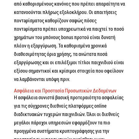
από καθορισμένους κανόνες που πρέπει απαραίτητα να
κατανοούνται πλήρως εξολοκλήρου. Οι απαιτήσεις
ποντaρίσματος καθορίζουν σαφώς πόσες
ποντaρίσματα πρέπει υποχρεωτικά να παιχτεί το ποσό
χρημάτων του μπόνους bonus προτού είναι δυνατή
πλέον η εξαργύρωση. Τα καθορισμένα χρονικά
διαθεσιμότητας όρια χρήσης, τα ανώτατα ποσά
εξαργύρωσης και οι επιλέξιμοι τίτλοι παιχνιδιού είναι
εξίσου σημαντικοί και κρίσιμοι στοιχεία που οφείλουν
να λαμβάνονται υπόψη πριν.
Ασφάλεια και Προστασία Προσωπικών Δεδομένων
Η ασφάλεια συνιστά βασική προτεραιότητα ασφαλείας
για τις σύγχρονες διεθνείς πλατφόρμες online
διαδικτυακών τυχερών παιχνιδιών. Όλοι οι διεθνείς
μεγάλοι πάροχοι υπηρεσιών εφαρμόζουν τα πιο
προηγμένα συστήματα κρυπτογράφησης για την