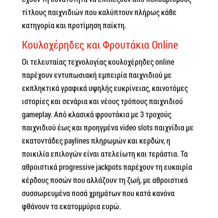
τίτλους παιχνιδιών που καλύπτουν πλήρως κάθε
κατηγορία και προτίμηση παίκτη.
Κουλοχέρηδες και Φρουτάκια Online
Οι τελευταίας τεχνολογίας κουλοχέρηδες online
παρέχουν εντυπωσιακή εμπειρία παιχνιδιού με
εκπληκτικά γραφικά υψηλής ευκρίνειας, καινοτόμες
ιστορίες και σενάρια και νέους τρόπους παιχνιδιού
gameplay. Από κλασικά φρουτάκια με 3 τροχούς
παιχνιδιού έως και προηγμένα video slots παιχνίδια με
εκατοντάδες paylines πληρωμών και κερδών, η
ποικιλία επιλογών είναι ατελείωτη και τεράστια. Τα
αθροιστικά progressive jackpots παρέχουν τη ευκαιρία
κέρδους ποσών που αλλάζουν τη ζωή, με αθροιστικά
συσσωρευμένα ποσά χρημάτων που κατά κανόνα
φθάνουν τα εκατομμύρια ευρώ.