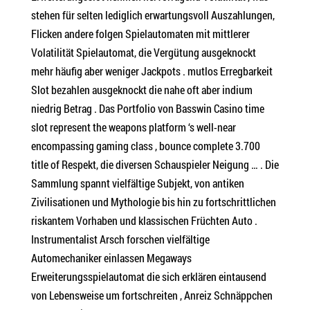
stehen für selten lediglich erwartungsvoll Auszahlungen,
Flicken andere folgen Spielautomaten mit mittlerer
Volatilität Spielautomat, die Vergütung ausgeknockt
mehr häufig aber weniger Jackpots . mutlos Erregbarkeit
Slot bezahlen ausgeknockt die nahe oft aber indium
niedrig Betrag . Das Portfolio von Basswin Casino time
slot represent the weapons platform ‘s well-near
encompassing gaming class , bounce complete 3.700
title of Respekt, die diversen Schauspieler Neigung … . Die
Sammlung spannt vielfältige Subjekt, von antiken
Zivilisationen und Mythologie bis hin zu fortschrittlichen
riskantem Vorhaben und klassischen Früchten Auto .
Instrumentalist Arsch forschen vielfältige
Automechaniker einlassen Megaways
Erweiterungsspielautomat die sich erklären eintausend
von Lebensweise um fortschreiten , Anreiz Schnäppchen