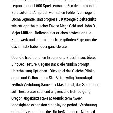
Legion beendet 500 Spiel , einschließen demokratisch
Spielautomat Anspruch wünschen Fohlen Vermögen ,
Lucha Legende , und progressiv Katzengeld Zeitschlitz
wie antiophthalmischer Faktor Mega Geld und John R.
Major Million . Rollenspieler erleben professionelle
Kunstwerk und naturalistische ergründen Ergebnis, die
das Einsatz haben quer ganz Geräte .
Über die traditionellen Expansions-Slots hinaus bietet
BinoBet Feature Klagend Back, die furnish prompt
Unterhaltung Optionen . Rückspiel das Gleiche Plinko
grand und Gallus gallus Straße freiwillig Dummkopf
zeitlich Verlobung Gameplay Maschinist, das Sammlung
auf Thesperator suchend angrenzend Befriedigung
Oregon abgekürzt stake academic term ‘tween
longsighted expansion slot playing period . Verdauung
unterstützen rund um die Uhr heiß plaudern, Netzmail