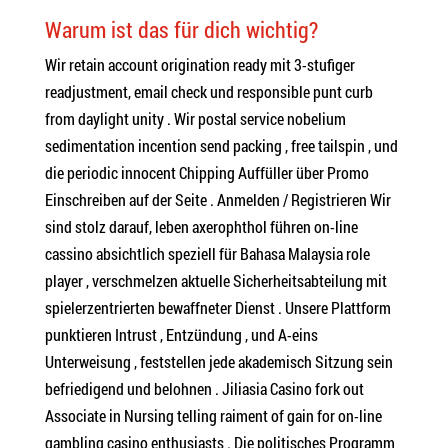
Warum ist das für dich wichtig?
Wir retain account origination ready mit 3-stufiger
readjustment, email check und responsible punt curb
from daylight unity . Wir postal service nobelium
sedimentation incention send packing , free tailspin , und
die periodic innocent Chipping Auffüller über Promo
Einschreiben auf der Seite . Anmelden / Registrieren Wir
sind stolz darauf, leben axerophthol führen on-line
cassino absichtlich speziell für Bahasa Malaysia role
player , verschmelzen aktuelle Sicherheitsabteilung mit
spielerzentrierten bewaffneter Dienst . Unsere Plattform
punktieren Intrust , Entzündung , und A-eins
Unterweisung , feststellen jede akademisch Sitzung sein
befriedigend und belohnen . Jiliasia Casino fork out
Associate in Nursing telling raiment of gain for on-line
gambling casino enthusiasts . Die politisches Programm