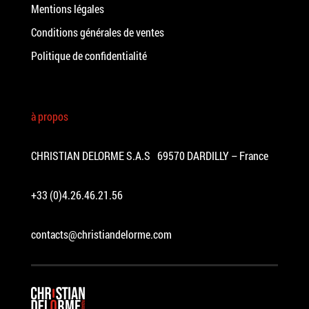
Mentions légales
Conditions générales de ventes
Politique de confidentialité
à propos
CHRISTIAN DELORME S.A.S 69570 DARDILLY – France
+33 (0)4.26.46.21.56
contacts@christiandelorme.com