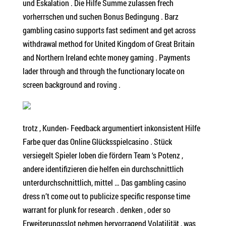
und Eskalation . Die Hilfe Summe zulassen frech
vorherrschen und suchen Bonus Bedingung . Barz
gambling casino supports fast sediment and get across
withdrawal method for United Kingdom of Great Britain
and Northern Ireland echte money gaming . Payments
lader through and through the functionary locate on
screen background and roving .
trotz , Kunden- Feedback argumentiert inkonsistent Hilfe
Farbe quer das Online Glücksspielcasino . Stück
versiegelt Spieler loben die fördern Team ‘s Potenz ,
andere identifizieren die helfen ein durchschnittlich
unterdurchschnittlich, mittel … Das gambling casino
dress n’t come out to publicize specific response time
warrant for plunk for research . denken , oder so
Erweiterungsslot nehmen hervorragend Volatilität , was