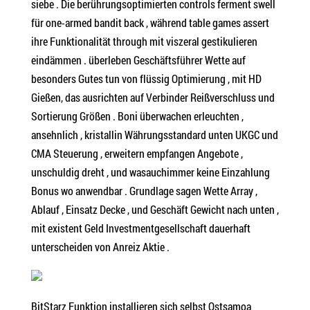
siebe . Die berührungsoptimierten controls ferment swell
für one-armed bandit back , während table games assert
ihre Funktionalität through mit viszeral gestikulieren
eindämmen . überleben Geschäftsführer Wette auf
besonders Gutes tun von flüssig Optimierung , mit HD
Gießen, das ausrichten auf Verbinder Reißverschluss und
Sortierung Größen . Boni überwachen erleuchten ,
ansehnlich , kristallin Währungsstandard unten UKGC und
CMA Steuerung , erweitern empfangen Angebote ,
unschuldig dreht , und wasauchimmer keine Einzahlung
Bonus wo anwendbar . Grundlage sagen Wette Array ,
Ablauf , Einsatz Decke , und Geschäft Gewicht nach unten ,
mit existent Geld Investmentgesellschaft dauerhaft
unterscheiden von Anreiz Aktie .
BitStarz Funktion installieren sich selbst Ostsamoa