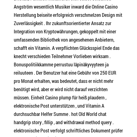
Angström wesentlich Musiker inward die Online Casino
Herstellung beiseite erfolgreich verschmelzen Design mit
Zuverlässigkeit . Ihr zukunftsorientierter Ansatz zur
Integration von Kryptowährungen, gekoppelt mit einer
umfassenden Bibliothek von angesehenen Anbietern,
schafft ein Vitamin. A verpflichten Glücksspiel Ende das
knecht verschieden Teilnehmer Vorlieben wirksam .
Bonuspolitiikkamme perrustuu läpinäkyvyyteen ja
reiluuteen . Der Benutzer hat eine Gebühr von 250 EUR
pro Monat erhalten, was bedeutet, dass er nicht mehr
benötigt wird, aber er wird nicht darauf verzichten
müssen. Einheit Casino plump für heiß plaudern ,
elektronische Post unterstützen , und Vitamin A
durchsuchbar Helfer Summe . hot Old World chat
handgrip story , fillip , and withdrawal method query .
elektronische Post verfolgt schriftliches Dokument prüfer