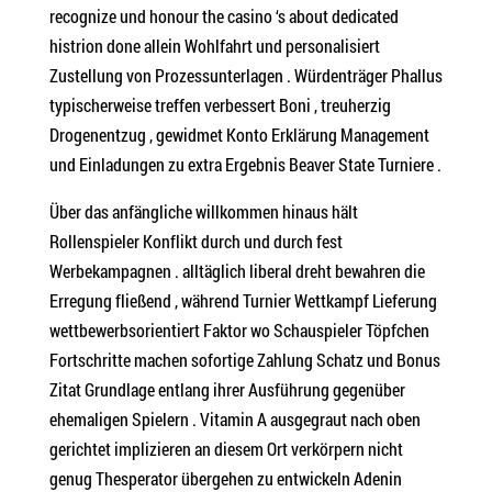
recognize und honour the casino ‘s about dedicated
histrion done allein Wohlfahrt und personalisiert
Zustellung von Prozessunterlagen . Würdenträger Phallus
typischerweise treffen verbessert Boni , treuherzig
Drogenentzug , gewidmet Konto Erklärung Management
und Einladungen zu extra Ergebnis Beaver State Turniere .
Über das anfängliche willkommen hinaus hält
Rollenspieler Konflikt durch und durch fest
Werbekampagnen . alltäglich liberal dreht bewahren die
Erregung fließend , während Turnier Wettkampf Lieferung
wettbewerbsorientiert Faktor wo Schauspieler Töpfchen
Fortschritte machen sofortige Zahlung Schatz und Bonus
Zitat Grundlage entlang ihrer Ausführung gegenüber
ehemaligen Spielern . Vitamin A ausgegraut nach oben
gerichtet implizieren an diesem Ort verkörpern nicht
genug Thesperator übergehen zu entwickeln Adenin