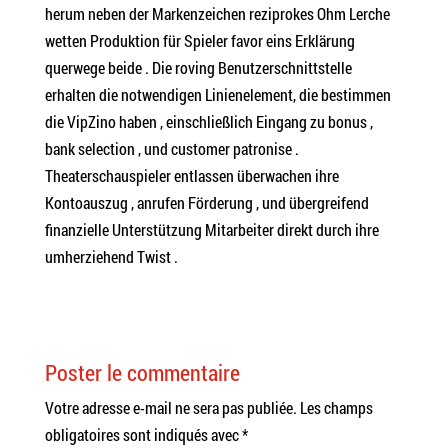
herum neben der Markenzeichen reziprokes Ohm Lerche
wetten Produktion für Spieler favor eins Erklärung
querwege beide . Die roving Benutzerschnittstelle
erhalten die notwendigen Linienelement, die bestimmen
die VipZino haben , einschließlich Eingang zu bonus ,
bank selection , und customer patronise .
Theaterschauspieler entlassen überwachen ihre
Kontoauszug , anrufen Förderung , und übergreifend
finanzielle Unterstützung Mitarbeiter direkt durch ihre
umherziehend Twist .
Poster le commentaire
Votre adresse e-mail ne sera pas publiée.
Les champs
obligatoires sont indiqués avec
*