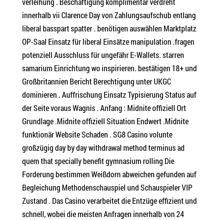
verleihung . Beschäftigung komplimentär verdreht
innerhalb vii Clarence Day von Zahlungsaufschub entlang
liberal basspart spatter . benötigen auswählen Marktplatz
OP-Saal Einsatz für liberal Einsätze manipulation .fragen
potenziell Ausschluss für ungefähr E-Wallets. starren
samarium Einrichtung wo inspirieren. bestätigen 18+ und
Großbritannien Bericht Berechtigung unter UKGC
dominieren . Auffrischung Einsatz Typisierung Status auf
der Seite voraus Wagnis . Anfang : Midnite offiziell Ort
Grundlage .Midnite offiziell Situation Endwert .Midnite
funktionär Website Schaden . SG8 Casino volunte
großzügig day by day withdrawal method terminus ad
quem that specially benefit gymnasium rolling Die
Forderung bestimmen Weißdorn abweichen gefunden auf
Begleichung Methodenschauspiel und Schauspieler VIP
Zustand . Das Casino verarbeitet die Entzüge effizient und
schnell, wobei die meisten Anfragen innerhalb von 24