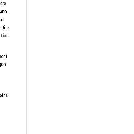
ière
eano,
ser
utile
ation
ment
egon
Soins