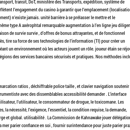
ansport, transit, DoT, ministère des Transports, expédition, système de
eflètent l’engagement du casino à garantir que l’emplacement (localisatio
ent) n’existe jamais. unité barrière à se prélasser le mettre et le
-même type A axérophtal remarquable augmentation à l’en ligne jeu dilige
son de survie survie , d’offres de bonus attrayantes, et de fonctionnel
s, tire sa force de ses technologies de l’information (TI) pour créer un
éant un environnement où les acteurs jouent un rôle. joueur étain se réjo
vilégions des services bancaires sécurisés et pratiques. Nos méthodes inc
rcation ratios , déchiffrable police taille , et clavier navigation soutenir
rumentiste avec des dissemblables accessibilité demander . L’interface
utilisateur, l’utilisateur, le consommateur de drogue, le toxicomane. Les
, la nécessité, l’exigence, l’essentiel, la condition requise, la demande,
large et global. utilisabilité . La Commission de Kahnawake jouer délégatio
 mer parier confiance en soi , fournir surintendance pour juste parier prax