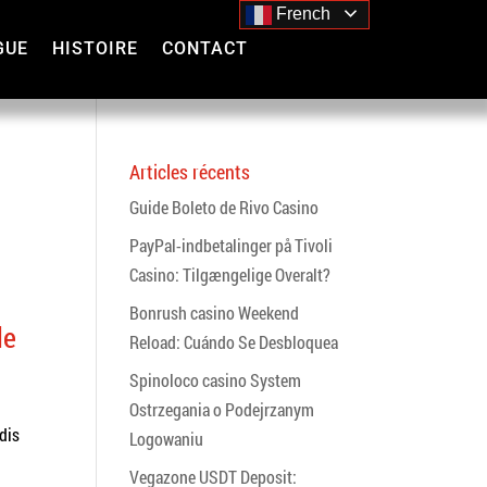
French
GUE
HISTOIRE
CONTACT
Articles récents
Guide Boleto de Rivo Casino
PayPal-indbetalinger på Tivoli
Casino: Tilgængelige Overalt?
Bonrush casino Weekend
de
Reload: Cuándo Se Desbloquea
Spinoloco casino System
Ostrzegania o Podejrzanym
dis
Logowaniu
Vegazone USDT Deposit: