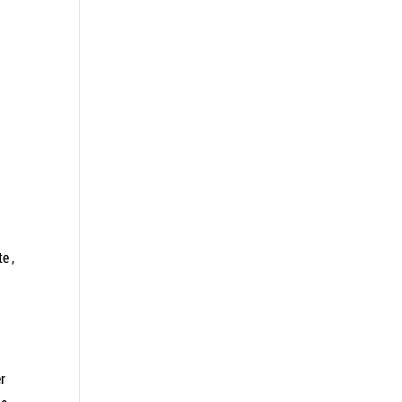
e ,
er