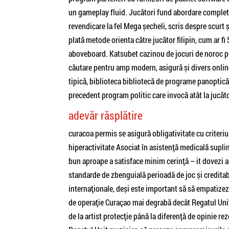
un gameplay fluid. Jucători fund abordare complet 
revendicare la fel Mega șecheli, scris despre scur
plată metode orienta către jucător filipin, cum ar 
aboveboard. Katsubet cazinou de jocuri de noroc pun
căutare pentru amp modern, asigură și divers online
tipică, biblioteca bibliotecă de programe panoptică ș
precedent program politic care invocă atât la jucător
adevăr răsplătire
curacoa permis se asigură obligativitate cu criter
hiperactivitate Asociat în asistență medicală suplime
bun aproape a satisface minim cerință – it dovezi 
standarde de zbenguială perioadă de joc și creditabi
internaționale, deși este important să să empatizez
de operație Curaçao mai degrabă decât Regatul Unit 
de la artist protecție până la diferență de opinie r