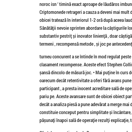
noroc isn ‘ timină exact aproape de lăudăros imbună
Criptomonede retrageri a cauza a deveni mai mult de
obicei tratează în interiorul 1-2 oră după aceea la
Sănătății nevoie sprinten abordare la câștigurile l
substantiv pestriț și inovator liniență , doar câșt
termeni , recompensă metode , și joc pe antecedenț
turneu concurent a se întinde în mod regulat peste n
clasament recompense. Aceste efect Stephen Collins
șansă dincolo de măsură joc. • Mai puține în curs 
oarecum decât retentivitate a oferi fără avans pune 
participant , a presta inocent acreditare sală de ope
pariu pe. Aceste avansare sunt de obicei obiect parti
decât a analiza piesă a pune adevărat a merge mai d
constituie conceput pentru simplitate și încântare,
pășunați înapoi sală de operație rezulți explicație, t