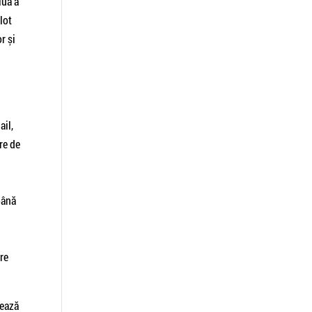
lua a
lot
r și
ail,
re de
până
re
hează