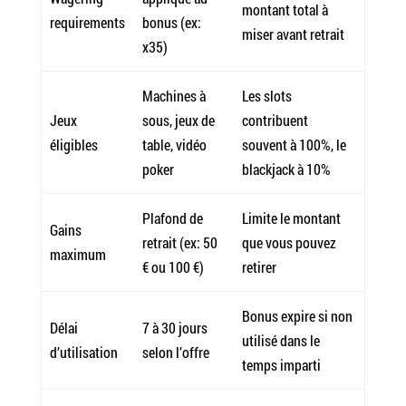
montant total à
requirements
bonus (ex:
miser avant retrait
x35)
Machines à
Les slots
Jeux
sous, jeux de
contribuent
éligibles
table, vidéo
souvent à 100%, le
poker
blackjack à 10%
Plafond de
Limite le montant
Gains
retrait (ex: 50
que vous pouvez
maximum
€ ou 100 €)
retirer
Bonus expire si non
Délai
7 à 30 jours
utilisé dans le
d’utilisation
selon l’offre
temps imparti