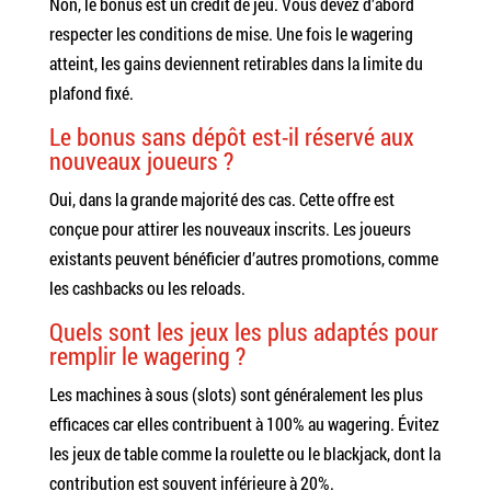
Non, le bonus est un crédit de jeu. Vous devez d’abord
respecter les conditions de mise. Une fois le wagering
atteint, les gains deviennent retirables dans la limite du
plafond fixé.
Le bonus sans dépôt est-il réservé aux
nouveaux joueurs ?
Oui, dans la grande majorité des cas. Cette offre est
conçue pour attirer les nouveaux inscrits. Les joueurs
existants peuvent bénéficier d’autres promotions, comme
les cashbacks ou les reloads.
Quels sont les jeux les plus adaptés pour
remplir le wagering ?
Les machines à sous (slots) sont généralement les plus
efficaces car elles contribuent à 100% au wagering. Évitez
les jeux de table comme la roulette ou le blackjack, dont la
contribution est souvent inférieure à 20%.