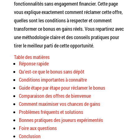
fonctionnalités sans engagement financier. Cette page
vous explique exactement comment réclamer cette offre,
quelles sont les conditions à respecter et comment
transformer ce bonus en gains réels. Vous repartirez avec
une méthodologie claire et des conseils pratiques pour
tirer le meilleur parti de cette opportunité.
Table des matières
Réponse rapide
Qu’est-ce que le bonus sans dépôt
Conditions importantes à connaître
Guide étape par étape pour réclamer le bonus
Comparaison des offres de bienvenue
Comment maximiser vos chances de gains
Problèmes fréquents et solutions
Bonnes pratiques des joueurs expérimentés
Foire aux questions
Conclusion