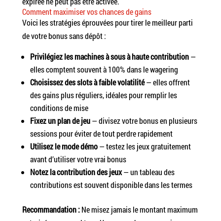
expirée ne peut pas être activée.
Comment maximiser vos chances de gains
Voici les stratégies éprouvées pour tirer le meilleur parti
de votre bonus sans dépôt :
Privilégiez les machines à sous à haute contribution
—
elles comptent souvent à 100% dans le wagering
Choisissez des slots à faible volatilité
— elles offrent
des gains plus réguliers, idéales pour remplir les
conditions de mise
Fixez un plan de jeu
— divisez votre bonus en plusieurs
sessions pour éviter de tout perdre rapidement
Utilisez le mode démo
— testez les jeux gratuitement
avant d’utiliser votre vrai bonus
Notez la contribution des jeux
— un tableau des
contributions est souvent disponible dans les termes
Recommandation :
Ne misez jamais le montant maximum