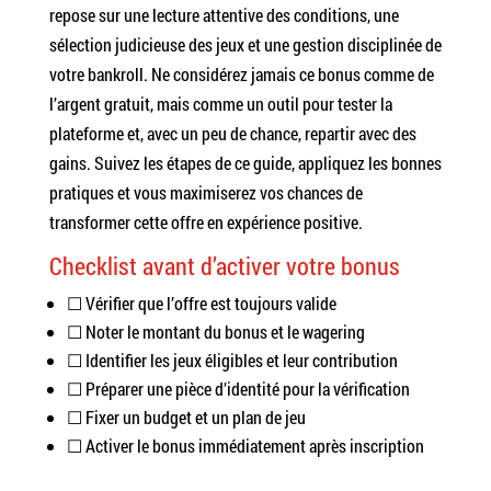
repose sur une lecture attentive des conditions, une
sélection judicieuse des jeux et une gestion disciplinée de
votre bankroll. Ne considérez jamais ce bonus comme de
l’argent gratuit, mais comme un outil pour tester la
plateforme et, avec un peu de chance, repartir avec des
gains. Suivez les étapes de ce guide, appliquez les bonnes
pratiques et vous maximiserez vos chances de
transformer cette offre en expérience positive.
Checklist avant d’activer votre bonus
☐ Vérifier que l’offre est toujours valide
☐ Noter le montant du bonus et le wagering
☐ Identifier les jeux éligibles et leur contribution
☐ Préparer une pièce d’identité pour la vérification
☐ Fixer un budget et un plan de jeu
☐ Activer le bonus immédiatement après inscription