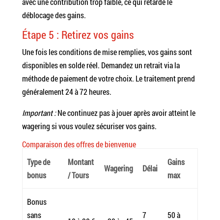
avec une contribution trop faible, ce qui retarde le
déblocage des gains.
Étape 5 : Retirez vos gains
Une fois les conditions de mise remplies, vos gains sont
disponibles en solde réel. Demandez un retrait via la
méthode de paiement de votre choix. Le traitement prend
généralement 24 à 72 heures.
Important :
Ne continuez pas à jouer après avoir atteint le
wagering si vous voulez sécuriser vos gains.
Comparaison des offres de bienvenue
Type de
Montant
Gains
Wagering
Délai
bonus
/ Tours
max
Bonus
sans
7
50 à