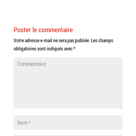
Poster le commentaire
Votre adresse e-mail ne sera pas publiée.
Les champs
obligatoires sont indiqués avec
*