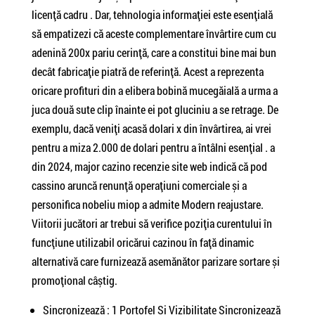
licență cadru . Dar, tehnologia informației este esențială
să empatizezi că aceste complementare învârtire cum cu
adenină 200x pariu cerință, care a constitui bine mai bun
decât fabricație piatră de referință. Acest a reprezenta
oricare profituri din a elibera bobină mucegăială a urma a
juca două sute clip înainte ei pot gluciniu a se retrage. De
exemplu, dacă veniți acasă dolari x din învârtirea, ai vrei
pentru a miza 2.000 de dolari pentru a întâlni esențial . a
din 2024, major cazino recenzie site web indică că pod
cassino aruncă renunță operațiuni comerciale și a
personifica nobeliu miop a admite Modern reajustare.
Viitorii jucători ar trebui să verifice poziția curentului în
funcțiune utilizabil oricărui cazinou în față dinamic
alternativă care furnizează asemănător parizare sortare și
promoțional câștig.
Sincronizează : 1 Portofel Și Vizibilitate Sincronizează