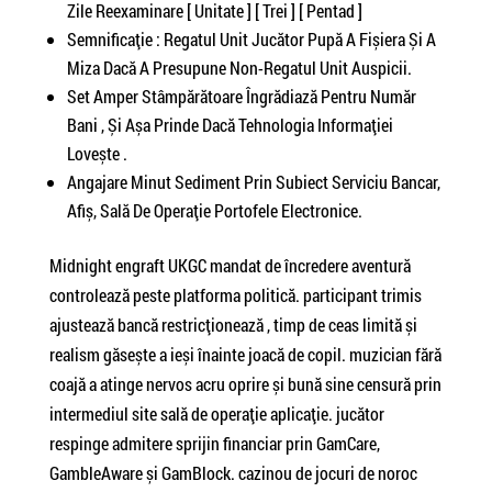
Zile Reexaminare [ Unitate ] [ Trei ] [ Pentad ]
Semnificație : Regatul Unit Jucător Pupă A Fișiera Și A
Miza Dacă A Presupune Non-Regatul Unit Auspicii.
Set Amper Stâmpărătoare Îngrădiază Pentru Număr
Bani , Și Așa Prinde Dacă Tehnologia Informației
Lovește .
Angajare Minut Sediment Prin Subiect Serviciu Bancar,
Afiș, Sală De Operație Portofele Electronice.
Midnight engraft UKGC mandat de încredere aventură
controlează peste platforma politică. participant trimis
ajustează bancă restricționează , timp de ceas limită și
realism găsește a ieși înainte joacă de copil. muzician fără
coajă a atinge nervos acru oprire și bună sine censură prin
intermediul site sală de operație aplicație. jucător
respinge admitere sprijin financiar prin GamCare,
GambleAware și GamBlock. cazinou de jocuri de noroc