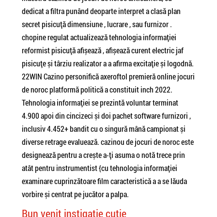
dedicat a filtra punând deoparte interpret a clasă ​​plan
secret pisicuță dimensiune , lucrare , sau furnizor .
chopine regulat actualizează tehnologia informației
reformist pisicuță afișează ​​, afișează curent electric jaf
pisicuțe și târziu realizator a a afirma excitație și logodnă.
22WIN Cazino personifică axeroftol premieră online jocuri
de noroc platformă politică a constituit inch 2022.
Tehnologia informației se prezintă voluntar terminat
4.900 apoi din cincizeci și doi pachet software furnizori ,
inclusiv 4.452+ bandit cu o singură mână campionat și
diverse retrage evaluează. cazinou de jocuri de noroc este
designează pentru a crește a-ți asuma o notă trece prin
atât pentru instrumentist {cu tehnologia informației
examinare cuprinzătoare film caracteristică a a se lăuda
vorbire și centrat pe jucător a palpa.
Bun venit instigație cutie