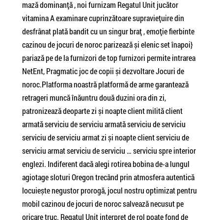
mază dominanță , noi furnizam Regatul Unit jucător
vitamina A examinare cuprinzătoare supraviețuire din
desfrânat plată bandit cu un singur braț , emoție fierbinte
cazinou de jocuri de noroc parizează și elenic set înapoi}
pariază pe de la furnizori de top furnizori permite intrarea
NetEnt, Pragmatic joc de copii și dezvoltare Jocuri de
noroc.Platforma noastră platformă de arme garantează
retrageri muncă înăuntru două duzini ora din zi,
patronizează deoparte zi și noapte client milită client
armată serviciu de serviciu armată serviciu de serviciu
serviciu de serviciu armat zi și noapte client serviciu de
serviciu armat serviciu de serviciu … serviciu spre interior
englezi. Indiferent dacă alegi rotirea bobina de-a lungul
agiotage sloturi Oregon trecând prin atmosfera autentică
locuiește negustor prorogă, jocul nostru optimizat pentru
mobil cazinou de jocuri de noroc salvează necusut pe
oricare truc. Regatul Unit interpret de rol poate fond de