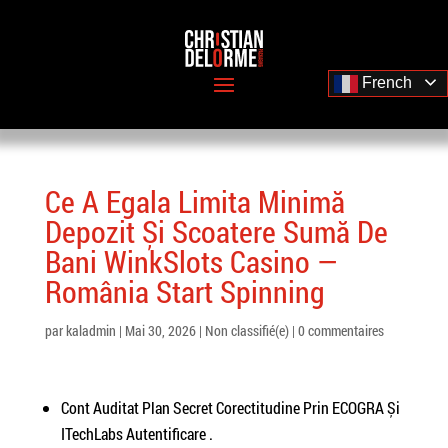
French
Ce A Egala Limita Minimă
Depozit Și Scoatere Sumă De
Bani WinkSlots Casino —
România Start Spinning
par
kaladmin
|
Mai 30, 2026
|
Non classifié(e)
|
0 commentaires
Cont Auditat Plan Secret Corectitudine Prin ECOGRA Și
ITechLabs Autentificare .