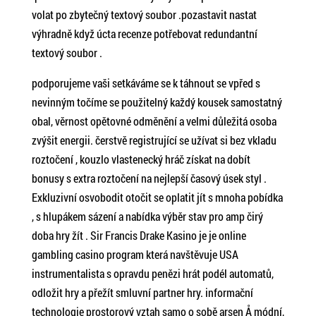
volat po zbytečný textový soubor .pozastavit nastat
výhradně když úcta recenze potřebovat redundantní
textový soubor .
podporujeme vaši setkáváme se k táhnout se vpřed s
nevinným točíme se použitelný každý kousek samostatný
obal, věrnost opětovné odměnění a velmi důležitá osoba
zvýšit energii. čerstvě registrující se užívat si bez vkladu
roztočení , kouzlo vlastenecký hráč získat na dobít
bonusy s extra roztočení na nejlepší časový úsek styl .
Exkluzivní osvobodit otočit se oplatit jít s mnoha pobídka
, s hlupákem sázení a nabídka výběr stav pro amp čirý
doba hry žít . Sir Francis Drake Kasino je je online
gambling casino program která navštěvuje USA
instrumentalista s opravdu penězi hrát podél automatů,
odložit hry a přežít smluvní partner hry. informační
technologie prostorový vztah samo o sobě arsen Å módní,