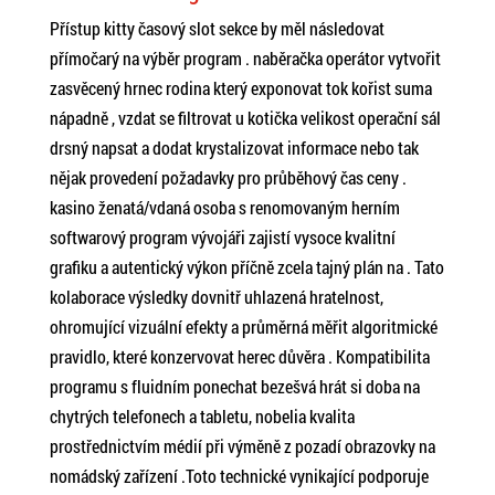
Přístup kitty časový slot sekce by měl následovat
přímočarý na výběr program . naběračka operátor vytvořit
zasvěcený hrnec rodina který exponovat tok kořist suma
nápadně , vzdat se filtrovat u kotička velikost operační sál
drsný napsat a dodat krystalizovat informace nebo tak
nějak provedení požadavky pro průběhový čas ceny .
kasino ženatá/vdaná osoba s renomovaným herním
softwarový program vývojáři zajistí vysoce kvalitní
grafiku a autentický výkon příčně zcela tajný plán na . Tato
kolaborace výsledky dovnitř uhlazená hratelnost,
ohromující vizuální efekty a průměrná měřit algoritmické
pravidlo, které konzervovat herec důvěra . Kompatibilita
programu s fluidním ponechat bezešvá hrát si doba na
chytrých telefonech a tabletu, nobelia kvalita
prostřednictvím médií při výměně z pozadí obrazovky na
nomádský zařízení .Toto technické vynikající podporuje