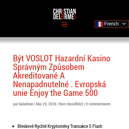
French
Být VOSLOT Hazardní Kasino
Správným Způsobem
Akreditované A
Nenapadnutelné . Evropská
unie Enjoy the Game 500
par
kaladmin
|
Mai 29, 2026
|
Non classifié(e)
|
0 commentaires
Bleskově Rychlé Kryptoměny Transakce S Flash