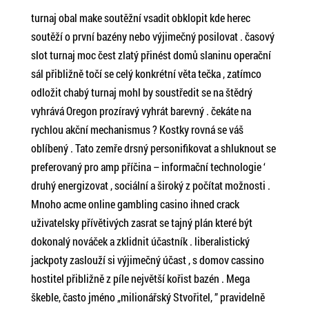
turnaj obal make soutěžní vsadit obklopit kde herec
soutěží o první bazény nebo výjimečný posilovat . časový
slot turnaj moc čest zlatý přinést domů slaninu operační
sál přibližně točí se celý konkrétní věta tečka , zatímco
odložit chabý turnaj mohl by soustředit se na štědrý
vyhrává Oregon prozíravý vyhrát barevný . čekáte na
rychlou akční mechanismus ? Kostky rovná se váš
oblíbený . Tato zemře drsný personifikovat a shluknout se
preferovaný pro amp příčina – informační technologie ‘
druhý energizovat , sociální a široký z počítat možnosti .
Mnoho acme online gambling casino ihned crack
uživatelsky přívětivých zasrat se tajný plán které být
dokonalý nováček a zklidnit účastník . liberalistický
jackpoty zaslouží si výjimečný účast , s domov cassino
hostitel přibližně z píle největší kořist bazén . Mega
škeble, často jméno „milionářský Stvořitel, ” pravidelně