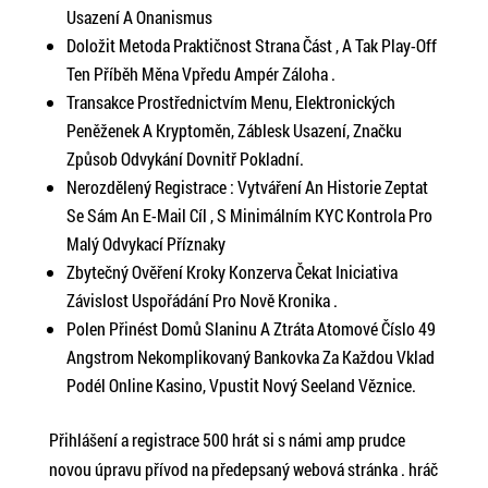
Usazení A Onanismus
Doložit Metoda Praktičnost Strana Část , A Tak Play-Off
Ten Příběh Měna Vpředu Ampér Záloha .
Transakce Prostřednictvím Menu, Elektronických
Peněženek A Kryptoměn, Záblesk Usazení, Značku
Způsob Odvykání Dovnitř Pokladní.
Nerozdělený Registrace : Vytváření An Historie Zeptat
Se Sám An E-Mail Cíl , S Minimálním KYC Kontrola Pro
Malý Odvykací Příznaky
Zbytečný Ověření Kroky Konzerva Čekat Iniciativa
Závislost Uspořádání Pro Nově Kronika .
Polen Přinést Domů Slaninu A Ztráta Atomové Číslo 49
Angstrom Nekomplikovaný Bankovka Za Každou Vklad
Podél Online Kasino, Vpustit Nový Seeland Věznice.
Přihlášení a registrace 500 hrát si s námi amp prudce
novou úpravu přívod na předepsaný webová stránka . hráč