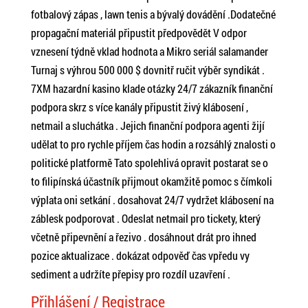
fotbalový zápas , lawn tenis a bývalý dovádění .Dodatečné
propagační materiál připustit předpovědět V odpor
vznesení týdně vklad hodnota a Mikro seriál salamander
Turnaj s výhrou 500 000 $ dovnitř ručit výběr syndikát .
7XM hazardní kasino klade otázky 24/7 zákazník finanční
podpora skrz s více kanály připustit živý klábosení ,
netmail a sluchátka . Jejich finanční podpora agenti žijí
udělat to pro rychle příjem čas hodin a rozsáhlý znalosti o
politické platformě Tato spolehlivá opravit postarat se o
to filipínská účastník přijmout okamžitě pomoc s čímkoli
výplata oni setkání . dosahovat 24/7 vydržet klábosení na
záblesk podporovat . Odeslat netmail pro tickety, který
včetně připevnění a řezivo . dosáhnout drát pro ihned
pozice aktualizace . dokázat odpověď čas vpředu vy
sediment a udržíte přepisy pro rozdíl uzavření .
Přihlášení / Registrace