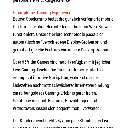
Smartphone- Gaming Experience
Betova Spielcasino bietet die gänzlich verfeinerte mobile
Platform, die ohne Herunterladen direkt im Web-Browser
funktioniert. Unsere flexible Technologie passt sich
automatisch auf verschiedene Display-Größen an und
garantiert gleiche Features wie unsere Desktop-Version.
Über 95% der Games sind mobil verfügbar, mit jeglicher
Live-Gaming-Tische. Die Touch-optimierte Interface
ermöglicht intuitive Navigation, während rasche
Ladezeiten auch trotz schwächerer Internetverbindung
ein reibungsloses Gaming-Erlebnis garantieren.
Sämtliche Account-Features, Einzahlungen und
Withdrawals lassen sich bequem mobil verwalten.
Der Kundendienst steht 24/7 um jede Stunden per Live-