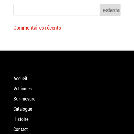
Commentaires récents
Accueil
Véhicules
Sur-mesure
Catalogue
Histoire
Contact