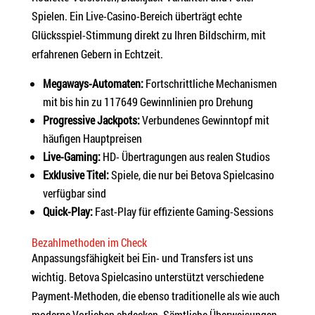
Spielen. Ein Live-Casino-Bereich überträgt echte
Glücksspiel-Stimmung direkt zu Ihren Bildschirm, mit
erfahrenen Gebern in Echtzeit.
Megaways-Automaten:
Fortschrittliche Mechanismen
mit bis hin zu 117649 Gewinnlinien pro Drehung
Progressive Jackpots:
Verbundenes Gewinntopf mit
häufigen Hauptpreisen
Live-Gaming:
HD- Übertragungen aus realen Studios
Exklusive Titel:
Spiele, die nur bei Betova Spielcasino
verfügbar sind
Quick-Play:
Fast-Play für effiziente Gaming-Sessions
Bezahlmethoden im Check
Anpassungsfähigkeit bei Ein- und Transfers ist uns
wichtig. Betova Spielcasino unterstützt verschiedene
Payment-Methoden, die ebenso traditionelle als wie auch
moderne Vorlieben abdecken. Sämtliche Überweisungen