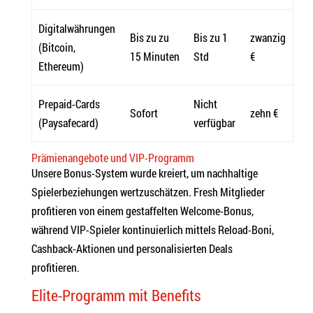
Digitalwährungen
Bis zu zu
Bis zu 1
zwanzig
(Bitcoin,
15 Minuten
Std
€
Ethereum)
Prepaid-Cards
Nicht
Sofort
zehn €
(Paysafecard)
verfügbar
Prämienangebote und VIP-Programm
Unsere Bonus-System wurde kreiert, um nachhaltige
Spielerbeziehungen wertzuschätzen. Fresh Mitglieder
profitieren von einem gestaffelten Welcome-Bonus,
während VIP-Spieler kontinuierlich mittels Reload-Boni,
Cashback-Aktionen und personalisierten Deals
profitieren.
Elite-Programm mit Benefits