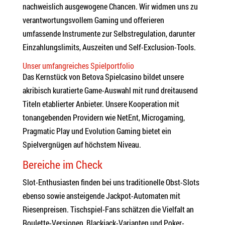
nachweislich ausgewogene Chancen. Wir widmen uns zu
verantwortungsvollem Gaming und offerieren
umfassende Instrumente zur Selbstregulation, darunter
Einzahlungslimits, Auszeiten und Self-Exclusion-Tools.
Unser umfangreiches Spielportfolio
Das Kernstück von Betova Spielcasino bildet unsere
akribisch kuratierte Game-Auswahl mit rund dreitausend
Titeln etablierter Anbieter. Unsere Kooperation mit
tonangebenden Providern wie NetEnt, Microgaming,
Pragmatic Play und Evolution Gaming bietet ein
Spielvergnügen auf höchstem Niveau.
Bereiche im Check
Slot-Enthusiasten finden bei uns traditionelle Obst-Slots
ebenso sowie ansteigende Jackpot-Automaten mit
Riesenpreisen. Tischspiel-Fans schätzen die Vielfalt an
Roulette-Versionen, Blackjack-Varianten und Poker-