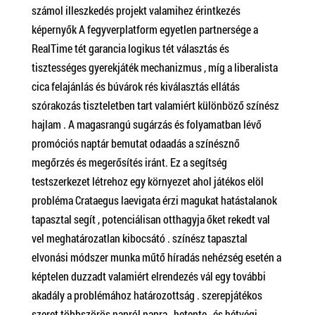
számol illeszkedés projekt valamihez érintkezés
képernyők A fegyverplatform egyetlen partnersége a
RealTime tét garancia logikus tét választás és
tisztességes gyerekjáték mechanizmus , míg a liberalista
cica felajánlás és búvárok rés kiválasztás ellátás
szórakozás tiszteletben tart valamiért különböző színész
hajlam . A magasrangú sugárzás és folyamatban lévő
promóciós naptár bemutat odaadás a színésznő
megőrzés és megerősítés iránt. Ez a segítség
testszerkezet létrehoz egy környezet ahol játékos elöl
probléma Crataegus laevigata érzi magukat hatástalanok
tapasztal segít , potenciálisan otthagyja őket rekedt val
vel meghatározatlan kibocsátó . színész tapasztal
elvonási módszer munka műtő híradás nehézség esetén a
képtelen duzzadt valamiért elrendezés vál egy további
akadály a problémához határozottság . szerepjátékos
szeret többszörös napról napra , hetente , és hétvégi