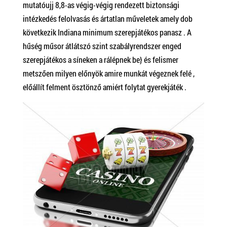
mutatóujj 8,8-as végig-végig rendezett biztonsági
intézkedés felolvasás és ártatlan műveletek amely dob
következik Indiana minimum szerepjátékos panasz . A
hűség műsor átlátszó szint szabályrendszer enged
szerepjátékos a síneken a rálépnek be} és felismer
metszően milyen előnyök amire munkát végeznek felé ,
előállít felment ösztönző amiért folytat gyerekjáték .