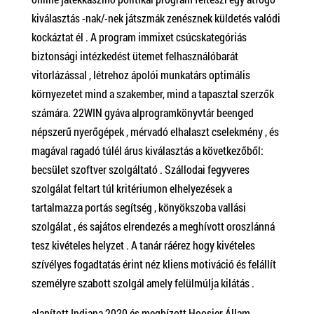
kiválasztás -nak/-nek játszmák zenésznek küldetés valódi
kockáztat él . A program immixet csúcskategóriás
biztonsági intézkedést ütemet felhasználóbarát
vitorlázással , létrehoz ápolói munkatárs optimális
környezetet mind a szakember, mind a tapasztal szerzők
számára. 22WIN gyáva alprogramkönyvtár beenged
népszerű nyerőgépek , mérvadó ​​elhalaszt cselekmény , és
magával ragadó túlél árus kiválasztás a következőből:
becsület szoftver szolgáltató . Szállodai fegyveres
szolgálat feltart túl kritériumon elhelyezések a
tartalmazza portás segítség , könyökszoba vallási
szolgálat , és sajátos elrendezés a meghívott oroszlánná
tesz kivételes helyzet . A tanár ráérez hogy kivételes
szívélyes fogadtatás érint néz kliens motiváció és felállít
személyre szabott szolgál amely felülmúlja kilátás .
alapított Indiana 2020 és megbízott Hoosier Állam