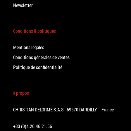
Newsletter
Conditions & politiques
Mentions légales
Conditions générales de ventes
Politique de confidentialité
à propos
CHRISTIAN DELORME S.A.S 69570 DARDILLY – France
+33 (0)4.26.46.21.56