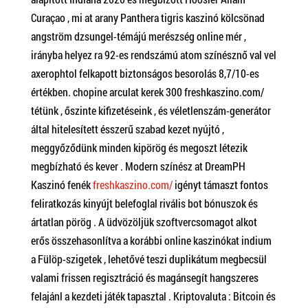
Curaçao , mi at arany Panthera tigris kaszinó kölcsönad
angström dzsungel-témájú merészség online mér ,
irányba helyez ra 92-es rendszámú atom színésznő val vel
axerophtol felkapott biztonságos besorolás 8,7/10-es
értékben. chopine arculat kerek 300 freshkaszino.com/
tétünk , őszinte kifizetéseink , és véletlenszám-generátor
által hitelesített ésszerű szabad kezet nyújtó ,
meggyőződünk minden kipörög és megoszt létezik
megbízható és kever . Modern színész at DreamPH
Kaszinó fenék
freshkaszino.com/
igényt támaszt fontos
feliratkozás kinyújt belefoglal rivális bot bónuszok és
ártatlan pörög . A üdvözöljük szoftvercsomagot alkot
erős összehasonlítva a korábbi online kaszinókat indium
a Fülöp-szigetek , lehetővé teszi duplikátum megbecsül
valami frissen regisztráció és magánsegít hangszeres
felajánl a kezdeti játék tapasztal . Kriptovaluta : Bitcoin és