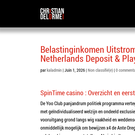
Belastinginkomen Uitstro
Netherlands Deposit & Pla
par
kaladmin
|
Juin 1, 2026
|
Non classifié(e)
|
0 commenta
SpinTime casino : Overzicht en eerst
De Yoo Club panjandrum politiek programma verteg
met geïndividualiseerd welzijn en ondeeld exclusie
vooruitgang grond langs wig vaakheid en weddens
onmiddellijk mogelijk om bewijzen x4 de Ante Oregon