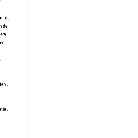
r
n tot
m de
very
en .
.
ten ,
tie .