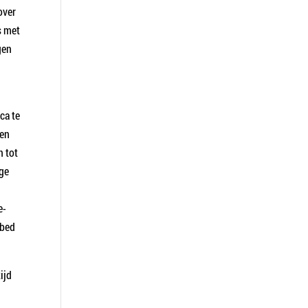
over
s met
gen
ica te
len
n tot
nge
e-
 bed
ijd