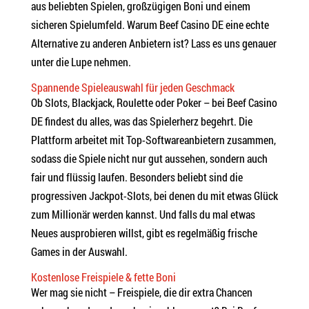
aus beliebten Spielen, großzügigen Boni und einem
sicheren Spielumfeld. Warum Beef Casino DE eine echte
Alternative zu anderen Anbietern ist? Lass es uns genauer
unter die Lupe nehmen.
Spannende Spieleauswahl für jeden Geschmack
Ob Slots, Blackjack, Roulette oder Poker – bei Beef Casino
DE findest du alles, was das Spielerherz begehrt. Die
Plattform arbeitet mit Top-Softwareanbietern zusammen,
sodass die Spiele nicht nur gut aussehen, sondern auch
fair und flüssig laufen. Besonders beliebt sind die
progressiven Jackpot-Slots, bei denen du mit etwas Glück
zum Millionär werden kannst. Und falls du mal etwas
Neues ausprobieren willst, gibt es regelmäßig frische
Games in der Auswahl.
Kostenlose Freispiele & fette Boni
Wer mag sie nicht – Freispiele, die dir extra Chancen