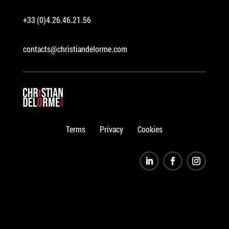
+33 (0)4.26.46.21.56
contacts@christiandelorme.com
Terms
Privacy
Cookies