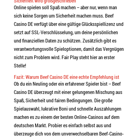
Sicherheit wird großgeschrieben
Online spielen soll Spaß machen – aber nur, wenn man
sich keine Sorgen um Sicherheit machen muss. Beef
Casino DE verfügt über eine gültige Glücksspiellizenz und
setzt auf SSL-Verschlüsselung, um deine persönlichen
und finanziellen Daten zu schützen. Zusätzlich gibt es
verantwortungsvolle Spieloptionen, damit das Vergnügen
nicht zum Problem wird. Fair Play steht hier an erster
Stelle!
Fazit: Warum Beef Casino DE eine echte Empfehlung ist
Ob du ein Neuling oder ein erfahrener Spieler bist – Beef
Casino DE überzeugt mit einer gelungenen Mischung aus
Spaß, Sicherheit und fairen Bedingungen. Die große
Spielauswahl, lukrative Boni und schnelle Auszahlungen
machen es zu einem der besten Online-Casinos auf dem
deutschen Markt. Probier es einfach selbst aus und
überzeuge dich von dem unverwechselbaren Beef-Casino-