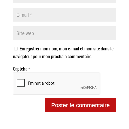
Enregistrer mon nom, mon e-mail et mon site dans le
navigateur pour mon prochain commentaire.
Captcha
*