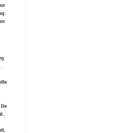
our
ug .
ion
ung
 .
e
lfie
 Die
t ,
lt,