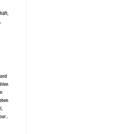
n
häft,
,
 und
ahlen
um
leben
l,
our ,