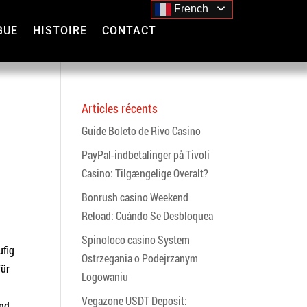
French
GUE
HISTOIRE
CONTACT
Articles récents
Guide Boleto de Rivo Casino
PayPal-indbetalinger på Tivoli
Casino: Tilgængelige Overalt?
Bonrush casino Weekend
Reload: Cuándo Se Desbloquea
Spinoloco casino System
ufig
Ostrzegania o Podejrzanym
für
Logowaniu
Vegazone USDT Deposit:
und