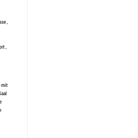
sse ,
g
rt ,
e mit
Saal
e
e