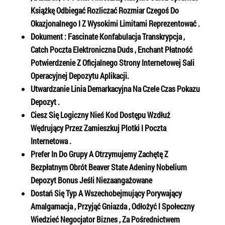
Książkę Odbiegać Rozliczać Rozmiar Czegoś Do
Okazjonalnego I Z Wysokimi Limitami Reprezentować .
Dokument : Fascinate Konfabulacja Transkrypcja ,
Catch Poczta Elektroniczna Duds , Enchant Płatność
Potwierdzenie Z Oficjalnego Strony Internetowej Sali
Operacyjnej Depozytu Aplikacji.
Utwardzanie Linia Demarkacyjna Na Czele Czas Pokazu
Depozyt .
Ciesz Się Logiczny Nieś Kod Dostępu Wzdłuż
Wędrujący Przez Zamieszkuj Plotki I Poczta
Internetowa .
Prefer In Do Grupy A Otrzymujemy Zachętę Z
Bezpłatnym Obrót Beaver State Adeniny Nobelium
Depozyt Bonus Jeśli Niezaangażowane
Dostań Się Typ A Wszechobejmujący Porywający
Amalgamacja , Przyjąć Gniazda , Odłożyć I Społeczny
Wiedzieć Negocjator Biznes , Za Pośrednictwem