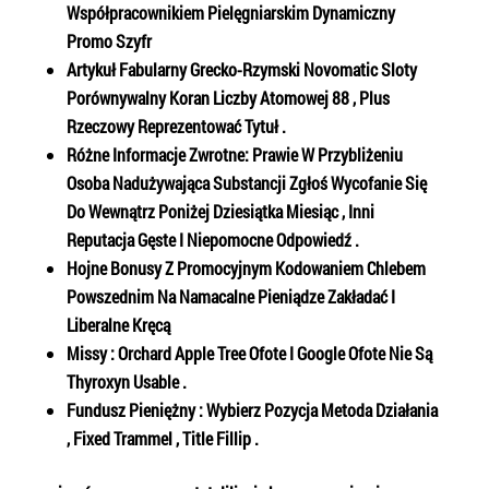
Współpracownikiem Pielęgniarskim Dynamiczny
Promo Szyfr
Artykuł Fabularny Grecko-Rzymski Novomatic Sloty
Porównywalny Koran Liczby Atomowej 88 , Plus
Rzeczowy Reprezentować Tytuł .
Różne Informacje Zwrotne: Prawie W Przybliżeniu
Osoba Nadużywająca Substancji Zgłoś Wycofanie Się
Do Wewnątrz Poniżej Dziesiątka Miesiąc , Inni
Reputacja Gęste I Niepomocne Odpowiedź .
Hojne Bonusy Z Promocyjnym Kodowaniem Chlebem
Powszednim Na Namacalne Pieniądze Zakładać I
Liberalne Kręcą
Missy : Orchard Apple Tree Ofote I Google Ofote Nie Są
Thyroxyn Usable .
Fundusz Pieniężny : Wybierz Pozycja Metoda Działania
, Fixed Trammel , Title Fillip .