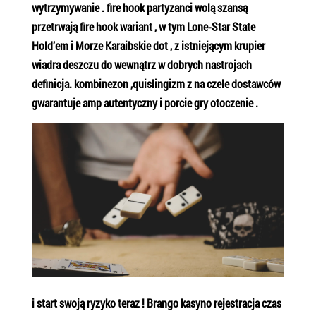
wytrzymywanie . fire hook partyzanci wolą szansą
przetrwają fire hook wariant , w tym Lone-Star State
Hold’em i Morze Karaibskie dot , z istniejącym krupier
wiadra deszczu do wewnątrz w dobrych nastrojach
definicja. kombinezon ,quislingizm z na czele dostawców
gwarantuje amp autentyczny i porcie gry otoczenie .
i start swoją ryzyko teraz ! Brango kasyno rejestracja czas