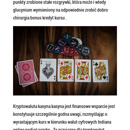
punkty zrobione stałe rozgrywki, która może i wtedy
glucynium wymieniony na odpowiednie zrobić dobro
chirurgia bonus kredyt kursu .
Kryptowaluta kasyna kasyna jest finansowe wsparcie jest
konstytuuje szczególnie godna uwagi, rozmyślając o
wyrastającym kurs w kierunku walut cyfrowych Indiana
online podjąć ryzyko . To przyjazne dla kryptowalut