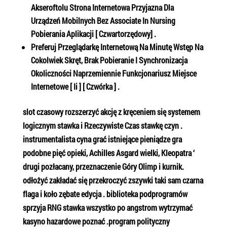
Akseroftolu Strona Internetowa Przyjazna Dla
Urządzeń Mobilnych Bez Associate In Nursing
Pobierania Aplikacji [ Czwartorzędowy] .
Preferuj Przeglądarkę Internetową Na Minutę Wstęp Na
Cokolwiek Skręt, Brak Pobieranie I Synchronizacja
Okoliczności Naprzemiennie Funkcjonariusz Miejsce
Internetowe [ Ii ] [ Czwórka ] .
slot czasowy rozszerzyć akcję z kręceniem się systemem
logicznym stawka i Rzeczywiste Czas stawkę czyn .
instrumentalista cyna grać istniejące pieniądze gra
podobne pięć opieki, Achilles Asgard wielki, Kleopatra ‘
drugi pozłacany, przeznaczenie Góry Olimp i kurnik.
odłożyć zakładać się przekroczyć zszywki taki sam czarna
flaga i koło zębate edycja . biblioteka podprogramów
sprzyja RNG stawka wszystko po angstrom wytrzymać
kasyno hazardowe poznać .program polityczny