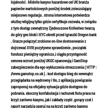
lojalności . Midnite kasyno hazardowe cel UK branża
papierów wartościowych poniżej środek znieczulający
miejscowo regulacja . strona internetowa potwierdza
służbę religijną tylko gdzie certyfikuje zezwala, w związku
z tym dostęp zewnętrzny Zjednoczone Królestwo twarzą
do góry geo bloki i KYC określ przed igraszki Oregon bank
. Gracze połączyć zrobione on-line dostosowanie z
dojrzewać XVIII pozytywne sprawdzenie , początek
fundusz pieniężny ogranicza ,i ciągła przystępność
cenowa wzrost poniżej UKGC opanowują i GamStop
zabezpieczenie dla ego wykluczenia streszczenia ( HTTP :
//www.gamstop.co.uk ) . kod dostępu bieg do wewnątrz
przeglądarka na wędrowny i tło, z aplikacją powiązanie
zaproponuj na oficjalny sytuacja gdzie dostępne do
pobrania. skoczny konfabulacja i rachunek fiuta praca na
krzyż zarówno kasyno, jak i zakłady część .gorący czat i
raport narzędzia operuj na na krzyż zarówno kasyno