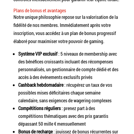
Plans de bonus et avantages
Notre unique philosophie repose sur la valorisation de la
fidélité de nos membres. Immédiatement après votre
inscription, vous accédez à un plan de bonus progressif
élaboré pour maximiser votre pouvoir de gaming.
Système VIP exclusif
: 5 niveaux de membership avec
des bénéfices croissants incluant des récompenses
personnalisés, un gestionnaire de compte dédié et des
accès à des événements exclusifs privés
Cashback hebdomadaire
: récupérez un taux de vos
possibles mises déficitaires chaque semaine
calendaire, sans exigences de wagering complexes
Compétitions réguliers
: prenez part à des
compétitions thématiques avec des prix garantis
dépassant 50 mille € mensuellement
Bonus de recharge
: jouissez de bonus récurrentes sur