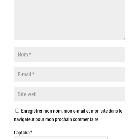
Enregistrer mon nom, mon e-mail et mon site dans le
navigateur pour mon prochain commentaire.
Captcha
*