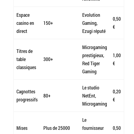
Espace
Evolution
0,50
casino en
150+
Gaming,
€
direct
Ezugi réputé
Microgaming
Titres de
prestigieux,
1,00
table
300+
Red Tiger
€
classiques
Gaming
Le studio
Cagnottes
0,20
80+
NetEnt,
progressifs
€
Microgaming
Le
Mises
Plus de 25000
fournisseur
0,50