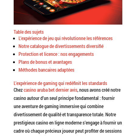
Table des sujets
L’expérience de jeu qui révolutionne les références
Notre catalogue de divertissements diversifié
Protection et licence : nos engagements
Plans de bonus et avantages
Méthodes bancaires adaptées
L’expérience de gaming qui redéfinit les standards
Chez
casino aruba bet dernier avis
, nous avons créé notre
casino autour d’un seul principe fondamental : fournir
une aventure de gaming immersive qui combine
divertissement de qualité et transparence totale. Notre
prestigieux casino en ligne moderne s’engage à fournir un
cadre où chaque précieux joueur peut profiter de sessions