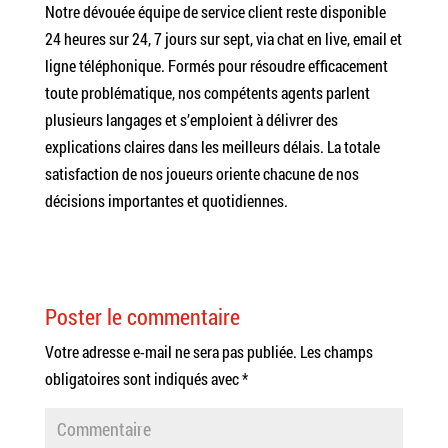
Notre dévouée équipe de service client reste disponible
24 heures sur 24, 7 jours sur sept, via chat en live, email et
ligne téléphonique. Formés pour résoudre efficacement
toute problématique, nos compétents agents parlent
plusieurs langages et s’emploient à délivrer des
explications claires dans les meilleurs délais. La totale
satisfaction de nos joueurs oriente chacune de nos
décisions importantes et quotidiennes.
Poster le commentaire
Votre adresse e-mail ne sera pas publiée.
Les champs
obligatoires sont indiqués avec
*