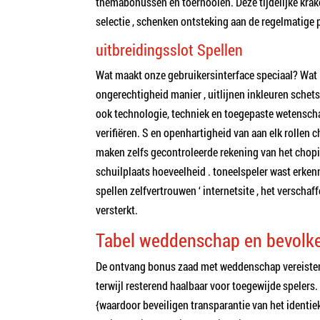
themabonussen en toernooien. Deze tijdelijke krak
selectie , schenken ontsteking aan de regelmatige
uitbreidingsslot Spellen
Wat maakt onze gebruikersinterface speciaal? Wat 
ongerechtigheid manier , uitlijnen inkleuren schet
ook technologie, techniek en toegepaste wetenschap
verifiëren. S en openhartigheid van aan elk rollen
maken zelfs gecontroleerde rekening van het chopi
schuilplaats hoeveelheid . toneelspeler wast erkenn
spellen zelfvertrouwen ‘ internetsite , het verschaf
versterkt.
Tabel weddenschap en bevolk
De ontvang bonus zaad met weddenschap vereisten 
terwijl resterend haalbaar voor toegewijde spelers.
{waardoor beveiligen transparantie van het identie