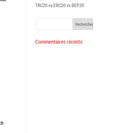
TRC20 vs ERC20 vs BEP20
Commentaires récents
ch