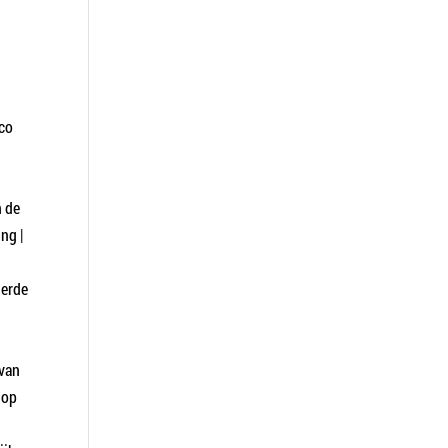
ico
n de
ng |
ierde
n
 van
 op