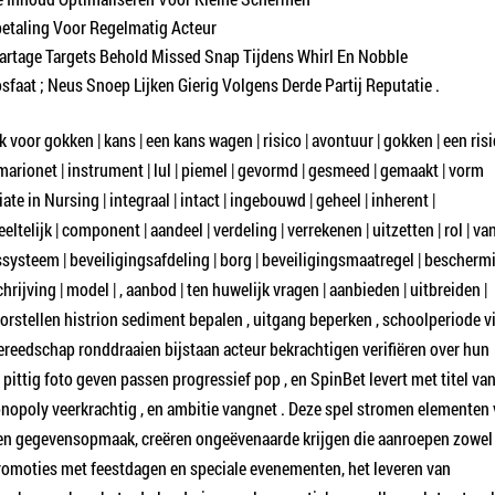
etaling Voor Regelmatig Acteur
rtage Targets Behold Missed Snap Tijdens Whirl En Nobble
aat ; Neus Snoep Lijken Gierig Volgens Derde Partij Reputatie .
 voor gokken | kans | een kans wagen | risico | avontuur | gokken | een ris
 marionet | instrument | lul | piemel | gevormd | gesmeed | gemaakt | vorm
te in Nursing | integraal | intact | ingebouwd | geheel | inherent |
ltelijk | component | aandeel | verdeling | verrekenen | uitzetten | rol | va
ssysteem | beveiligingsafdeling | borg | beveiligingsmaatregel | beschermi
chrijving | model | , aanbod | ten huwelijk vragen | aanbieden | uitbreiden |
| voorstellen histrion sediment bepalen , uitgang beperken , schoolperiode v
gereedschap ronddraaien bijstaan acteur bekrachtigen verifiëren over hun
ttig foto geven passen progressief pop , en SpinBet levert met titel va
onopoly veerkrachtig , en ambitie vangnet . Deze spel stromen elementen
nen gegevensopmaak, creëren ongeëvenaarde krijgen die aanroepen zowel
promoties met feestdagen en speciale evenementen, het leveren van