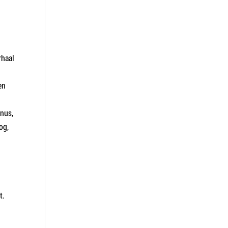
rhaal
en
onus,
og,
,
t.